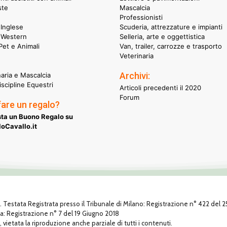
ste
Mascalcia
Professionisti
Inglese
Scuderia, attrezzature e impianti
 Western
Selleria, arte e oggettistica
et e Animali
Van, trailer, carrozze e trasporto
Veterinaria
Archivi:
naria e Mascalcia
iscipline Equestri
Articoli precedenti il 2020
Forum
fare un regalo?
ta un Buono Regalo su
oCavallo.it
1. Testata Registrata presso il Tribunale di Milano: Registrazione n° 422 del
za: Registrazione n° 7 del 19 Giugno 2018
, vietata la riproduzione anche parziale di tutti i contenuti.