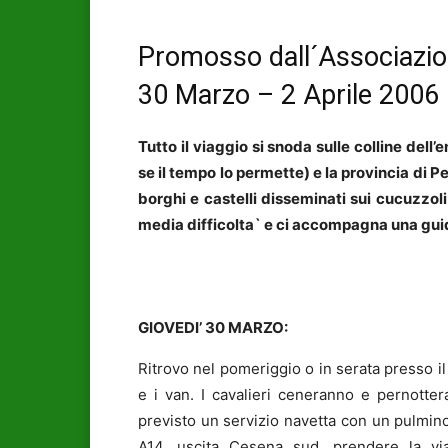
Promosso dall´Associazion
30 Marzo – 2 Aprile 2006
Tutto il viaggio si snoda sulle colline dell
se il tempo lo permette) e la provincia di 
borghi e castelli disseminati sui cucuzzoli 
media difficolta` e ci accompagna una guida
GIOVEDI’ 30 MARZO:
Ritrovo nel pomeriggio o in serata presso il 
e i van. I cavalieri ceneranno e pernott
previsto un servizio navetta con un pulmino
A14, uscita Cesena sud, prendere la via 