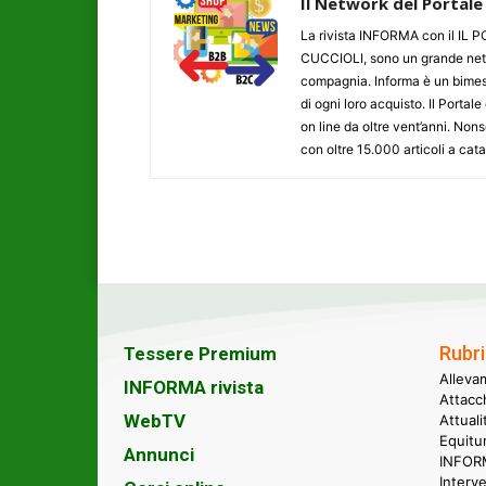
Il Network del Portale
La rivista INFORMA con il I
CUCCIOLI, sono un grande networ
compagnia. Informa è un bimestr
di ogni loro acquisto. Il Porta
on line da oltre vent’anni. N
con oltre 15.000 articoli a cat
Rubri
Tessere Premium
Alleva
INFORMA rivista
Attacc
WebTV
Attual
Equitu
Annunci
INFORM
Interve