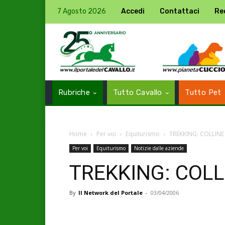
7 Agosto 2026
Accedi
Contattaci
Re
Rubriche
Tutto Cavallo
Tutto Pet
Home
Per voi
Equiturismo
TREKKING: COLLIN
Per voi
Equiturismo
Notizie dalle aziende
TREKKING: COL
By
Il Network del Portale
-
03/04/2006