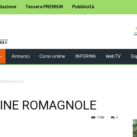
dazione
Tessere PREMIUM
Pubblicità
Annunci
Corsi online
INFORMA
WebTV
Es
E ROMAGNOLE
LINE ROMAGNOLE
1759
0