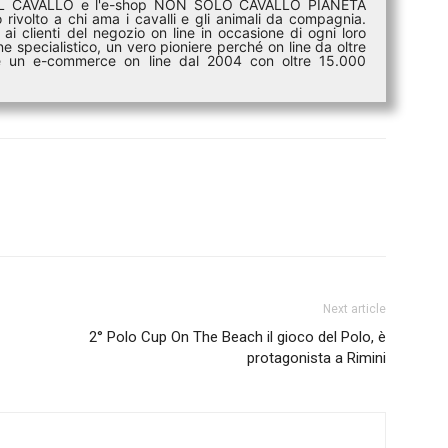
DEL CAVALLO e l'e-shop NON SOLO CAVALLO PIANETA
rivolto a chi ama i cavalli e gli animali da compagnia.
ai clienti del negozio on line in occasione di ogni loro
e specialistico, un vero pioniere perché on line da oltre
i è un e-commerce on line dal 2004 con oltre 15.000
Next article
2° Polo Cup On The Beach il gioco del Polo, è
protagonista a Rimini