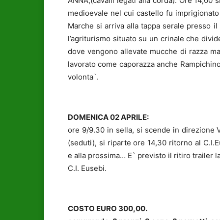
ANNA,(cavalli legati alla corda). Ore 14,00 s
medioevale nel cui castello fu imprigionato 
Marche si arriva alla tappa serale presso i
l’agriturismo situato su un crinale che div
dove vengono allevate mucche di razza mar
lavorato come caporazza anche Rampichino). I
volonta`.
DOMENICA 02 APRILE:
ore 9/9.30 in sella, si scende in direzion
(seduti), si riparte ore 14,30 ritorno al C.I
e alla prossima… E` previsto il ritiro trailer 
C.I. Eusebi.
COSTO EURO 300,00.