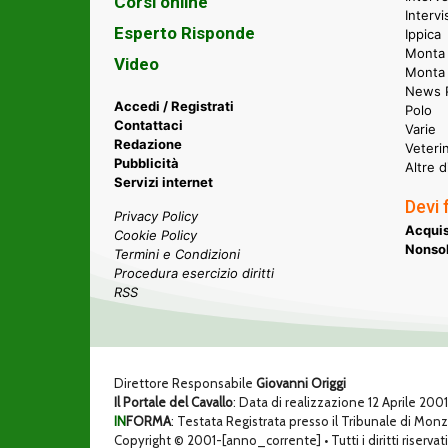
Corsi online
Intervi
Esperto Risponde
Ippica
Monta 
Video
Monta
News P
Accedi / Registrati
Polo
Contattaci
Varie
Redazione
Veteri
Pubblicità
Altre d
Servizi internet
Devi 
Privacy Policy
Acquis
Cookie Policy
Nonsol
Termini e Condizioni
Procedura esercizio diritti
RSS
Direttore Responsabile
Giovanni Origgi
Il Portale del Cavallo
: Data di realizzazione 12 Aprile 200
IN
FORMA
: Testata Registrata presso il Tribunale di Mon
Copyright © 2001-[anno_corrente] • Tutti i diritti riservati