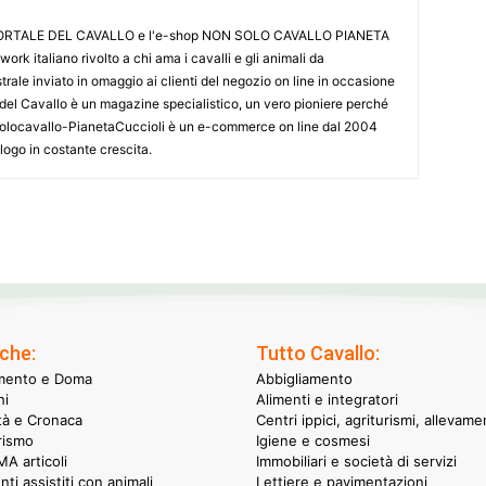
L PORTALE DEL CAVALLO e l'e-shop NON SOLO CAVALLO PIANETA
k italiano rivolto a chi ama i cavalli e gli animali da
ale inviato in omaggio ai clienti del negozio on line in occasione
le del Cavallo è un magazine specialistico, un vero pioniere perché
onsolocavallo-PianetaCuccioli è un e-commerce on line dal 2004
alogo in costante crescita.
che:
Tutto Cavallo:
mento e Doma
Abbigliamento
hi
Alimenti e integratori
ità e Cronaca
Centri ippici, agriturismi, allevame
rismo
Igiene e cosmesi
A articoli
Immobiliari e società di servizi
nti assistiti con animali
Lettiere e pavimentazioni