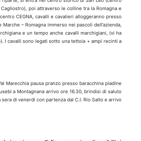
i riparte, si entra nel centro storico di San Leo (centro
Cagliostro), poi attraverso le colline tra la Romagna e
l centro CEGNA, cavalli e cavalieri alloggeranno presso
ide Marche – Romagna immerso nei pascoli dell’azienda,
chigiana e un tempo anche cavalli marchigiani, (vi ha
 cavalli sono legati sotto una tettoia + ampi recinti a
e Val Marecchia pausa pranzo presso baracchina piadine
.Eusebi a Montagnana arrivo ore 16.30, brindisi di saluto
la sera di venerdì con partenza dal C.I. Rio Salto e arrivo