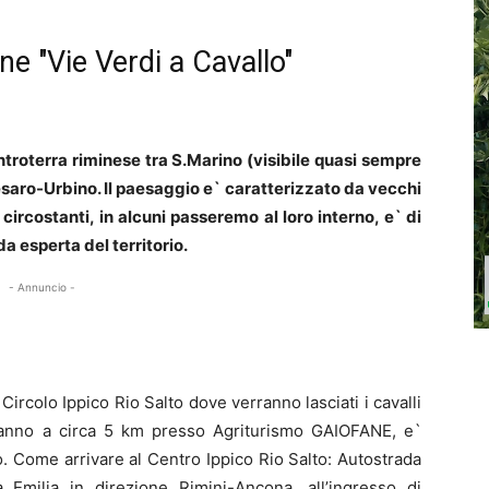
e "Vie Verdi a Cavallo"
’entroterra riminese tra S.Marino (visibile quasi sempre
Pesaro-Urbino. Il paesaggio e` caratterizzato da vecchi
circostanti, in alcuni passeremo al loro interno, e` di
 esperta del territorio.
- Annuncio -
Circolo Ippico Rio Salto dove verranno lasciati i cavalli
eranno a circa 5 km presso Agriturismo GAIOFANE, e`
. Come arrivare al Centro Ippico Rio Salto: Autostrada
Emilia in direzione Rimini-Ancona, all’ingresso di