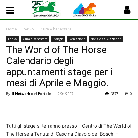
Home
Per voi
Cura e benessere
Per voi
Cura e benessere
Etologia
Formazione
Notizie dalle aziende
The World of The Horse
Calendario degli
appuntamenti stage per i
mesi di Aprile e Maggio.
By
Il Network del Portale
-
10/04/2007
1877
0
Tutti gli stage si terranno presso il Centro di The World of
The Horse a Tenuta di Cascina Diavolo dei Boschi –