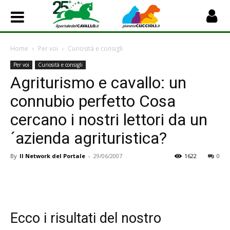
Home
Per voi
Curiosità e consigli
Per voi
Curiosità e consigli
Agriturismo e cavallo: un
connubio perfetto Cosa
cercano i nostri lettori da un
´azienda agrituristica?
By
Il Network del Portale
-
29/06/2007
1622
0
Ecco i risultati del nostro