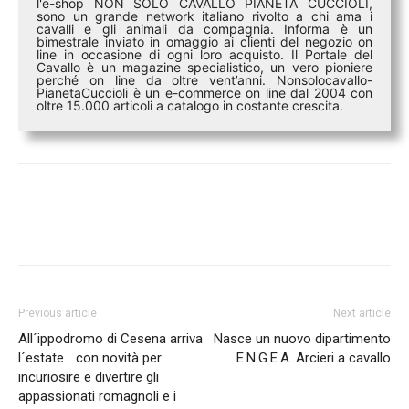
l'e-shop NON SOLO CAVALLO PIANETA CUCCIOLI,
sono un grande network italiano rivolto a chi ama i
cavalli e gli animali da compagnia. Informa è un
bimestrale inviato in omaggio ai clienti del negozio on
line in occasione di ogni loro acquisto. Il Portale del
Cavallo è un magazine specialistico, un vero pioniere
perché on line da oltre vent’anni. Nonsolocavallo-
PianetaCuccioli è un e-commerce on line dal 2004 con
oltre 15.000 articoli a catalogo in costante crescita.
Previous article
Next article
All´ippodromo di Cesena arriva
Nasce un nuovo dipartimento
l´estate… con novità per
E.N.G.E.A. Arcieri a cavallo
incuriosire e divertire gli
appassionati romagnoli e i