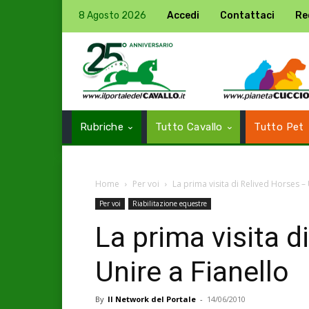
8 Agosto 2026
Accedi
Contattaci
Re
Rubriche
Tutto Cavallo
Tutto Pet
Home
Per voi
La prima visita di Relived Horses – 
Per voi
Riabilitazione equestre
La prima visita d
Unire a Fianello
By
Il Network del Portale
-
14/06/2010