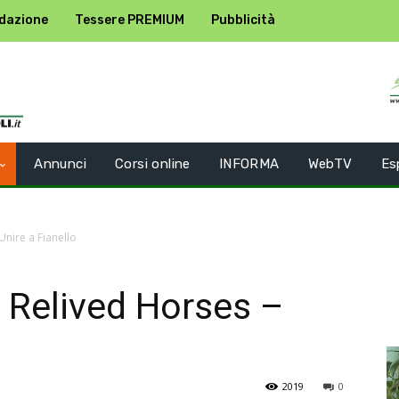
dazione
Tessere PREMIUM
Pubblicità
Annunci
Corsi online
INFORMA
WebTV
Es
Unire a Fianello
i Relived Horses –
2019
0