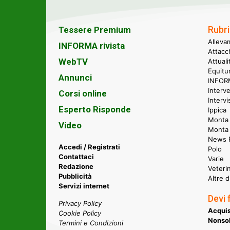
Rubri
Tessere Premium
Alleva
INFORMA rivista
Attacc
WebTV
Attual
Equitu
Annunci
INFORM
Interve
Corsi online
Intervi
Esperto Risponde
Ippica
Monta 
Video
Monta
News P
Accedi / Registrati
Polo
Contattaci
Varie
Redazione
Veteri
Pubblicità
Altre d
Servizi internet
Devi 
Privacy Policy
Acquis
Cookie Policy
Nonsol
Termini e Condizioni