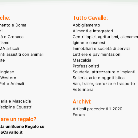
che:
Tutto Cavallo:
mento e Doma
Abbigliamento
hi
Alimenti e integratori
ità e Cronaca
Centri ippici, agriturismi, allevame
rismo
Igiene e cosmesi
A articoli
Immobiliari e società di servizi
nti assistiti con animali
Lettiere e pavimentazioni
ste
Mascalcia
Professionisti
Inglese
Scuderia, attrezzature e impianti
 Western
Selleria, arte e oggettistica
et e Animali
Van, trailer, carrozze e trasporto
Veterinaria
Archivi:
naria e Mascalcia
iscipline Equestri
Articoli precedenti il 2020
Forum
fare un regalo?
ta un Buono Regalo su
oCavallo.it