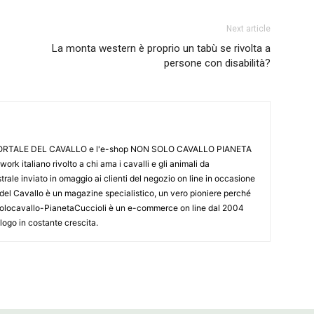
Next article
La monta western è proprio un tabù se rivolta a
persone con disabilità?
L PORTALE DEL CAVALLO e l'e-shop NON SOLO CAVALLO PIANETA
k italiano rivolto a chi ama i cavalli e gli animali da
ale inviato in omaggio ai clienti del negozio on line in occasione
le del Cavallo è un magazine specialistico, un vero pioniere perché
onsolocavallo-PianetaCuccioli è un e-commerce on line dal 2004
alogo in costante crescita.