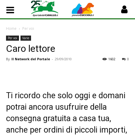
Home
Per voi
Per voi
Varie
Caro lettore
By
Il Network del Portale
-
29/09/2010
1602
0
Ti ricordo che solo oggi e domani
potrai ancora usufruire della
consegna gratuita a casa tua,
anche per ordini di piccoli importi,