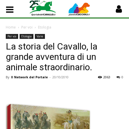
Home
Per voi
Etologia
Per voi
Etologia
Varie
La storia del Cavallo, la
grande avventura di un
animale straordinario.
By
Il Network del Portale
-
20/10/2010
2063
0