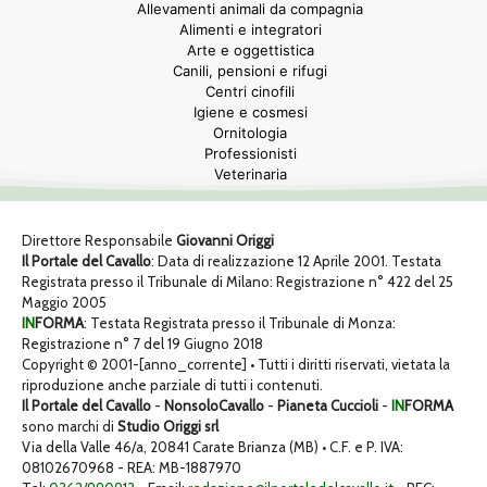
Allevamenti animali da compagnia
Alimenti e integratori
Arte e oggettistica
Canili, pensioni e rifugi
Centri cinofili
Igiene e cosmesi
Ornitologia
Professionisti
Veterinaria
Direttore Responsabile
Giovanni Origgi
Il Portale del Cavallo
: Data di realizzazione 12 Aprile 2001. Testata
Registrata presso il Tribunale di Milano: Registrazione n° 422 del 25
Maggio 2005
IN
FORMA
: Testata Registrata presso il Tribunale di Monza:
Registrazione n° 7 del 19 Giugno 2018
Copyright © 2001-[anno_corrente] • Tutti i diritti riservati, vietata la
riproduzione anche parziale di tutti i contenuti.
Il Portale del Cavallo
-
NonsoloCavallo
-
Pianeta Cuccioli
-
IN
FORMA
sono marchi di
Studio Origgi srl
Via della Valle 46/a, 20841 Carate Brianza (MB) • C.F. e P. IVA:
08102670968 - REA: MB-1887970