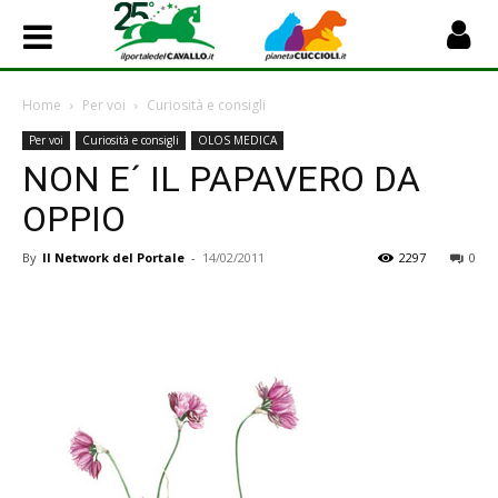
Home
Per voi
Curiosità e consigli
Per voi
Curiosità e consigli
OLOS MEDICA
NON E´ IL PAPAVERO DA
OPPIO
By
Il Network del Portale
-
14/02/2011
2297
0