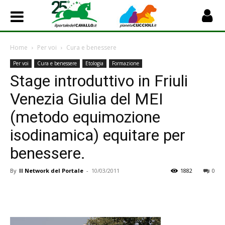
Home
Per voi
Cura e benessere
Per voi
Cura e benessere
Etologia
Formazione
Stage introduttivo in Friuli
Venezia Giulia del MEI
(metodo equimozione
isodinamica) equitare per
benessere.
By
Il Network del Portale
-
10/03/2011
1882
0