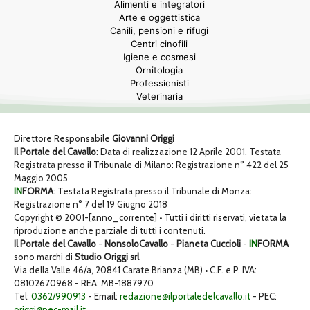
Alimenti e integratori
Arte e oggettistica
Canili, pensioni e rifugi
Centri cinofili
Igiene e cosmesi
Ornitologia
Professionisti
Veterinaria
Direttore Responsabile
Giovanni Origgi
Il Portale del Cavallo
: Data di realizzazione 12 Aprile 2001. Testata
Registrata presso il Tribunale di Milano: Registrazione n° 422 del 25
Maggio 2005
IN
FORMA
: Testata Registrata presso il Tribunale di Monza:
Registrazione n° 7 del 19 Giugno 2018
Copyright © 2001-[anno_corrente] • Tutti i diritti riservati, vietata la
riproduzione anche parziale di tutti i contenuti.
Il Portale del Cavallo
-
NonsoloCavallo
-
Pianeta Cuccioli
-
IN
FORMA
sono marchi di
Studio Origgi srl
Via della Valle 46/a, 20841 Carate Brianza (MB) • C.F. e P. IVA:
08102670968 - REA: MB-1887970
Tel:
0362/990913
- Email:
redazione@ilportaledelcavallo.it
- PEC:
origgi@pec-mail.it