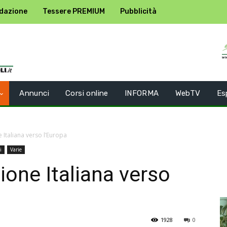
dazione
Tessere PREMIUM
Pubblicità
Annunci
Corsi online
INFORMA
WebTV
Es
 Italiana verso l’Europa
i
Varie
ione Italiana verso
1928
0