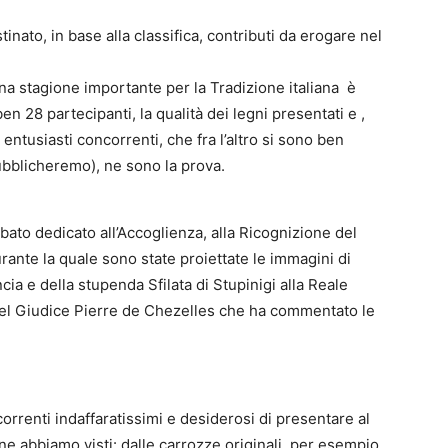
inato, in base alla classifica, contributi da erogare nel
a stagione importante per la Tradizione italiana è
ben 28 partecipanti, la qualità dei legni presentati e ,
 entusiasti concorrenti, che fra l’altro si sono ben
ubblicheremo), ne sono la prova.
abato dedicato all’Accoglienza, alla Ricognizione del
ante la quale sono state proiettate le immagini di
cia e della stupenda Sfilata di Stupinigi alla Reale
 del Giudice Pierre de Chezelles che ha commentato le
rrenti indaffaratissimi e desiderosi di presentare al
 ne abbiamo visti: dalle carrozze originali, per esempio,