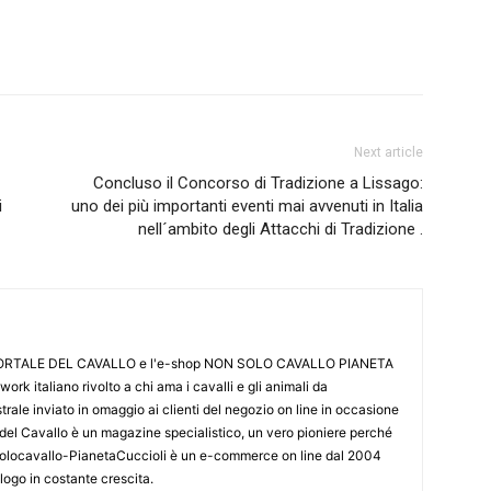
Next article
Concluso il Concorso di Tradizione a Lissago:
i
uno dei più importanti eventi mai avvenuti in Italia
nell´ambito degli Attacchi di Tradizione .
L PORTALE DEL CAVALLO e l'e-shop NON SOLO CAVALLO PIANETA
k italiano rivolto a chi ama i cavalli e gli animali da
ale inviato in omaggio ai clienti del negozio on line in occasione
le del Cavallo è un magazine specialistico, un vero pioniere perché
onsolocavallo-PianetaCuccioli è un e-commerce on line dal 2004
alogo in costante crescita.