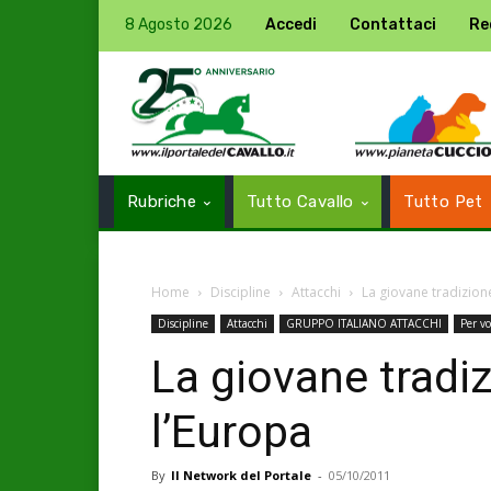
8 Agosto 2026
Accedi
Contattaci
Re
Rubriche
Tutto Cavallo
Tutto Pet
Home
Discipline
Attacchi
La giovane tradizione
Discipline
Attacchi
GRUPPO ITALIANO ATTACCHI
Per vo
La giovane tradiz
l’Europa
By
Il Network del Portale
-
05/10/2011