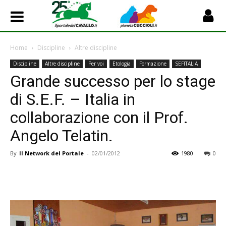
Home
Discipline
Altre discipline
Discipline
Altre discipline
Per voi
Etologia
Formazione
SEFITALIA
Grande successo per lo stage
di S.E.F. – Italia in
collaborazione con il Prof.
Angelo Telatin.
By
Il Network del Portale
-
02/01/2012
1980
0