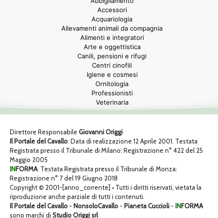
Abbigliamento
Accessori
Acquariologia
Allevamenti animali da compagnia
Alimenti e integratori
Arte e oggettistica
Canili, pensioni e rifugi
Centri cinofili
Igiene e cosmesi
Ornitologia
Professionisti
Veterinaria
Direttore Responsabile
Giovanni Origgi
Il Portale del Cavallo
: Data di realizzazione 12 Aprile 2001. Testata
Registrata presso il Tribunale di Milano: Registrazione n° 422 del 25
Maggio 2005
IN
FORMA
: Testata Registrata presso il Tribunale di Monza:
Registrazione n° 7 del 19 Giugno 2018
Copyright © 2001-[anno_corrente] • Tutti i diritti riservati, vietata la
riproduzione anche parziale di tutti i contenuti.
Il Portale del Cavallo
-
NonsoloCavallo
-
Pianeta Cuccioli
-
IN
FORMA
sono marchi di
Studio Origgi srl