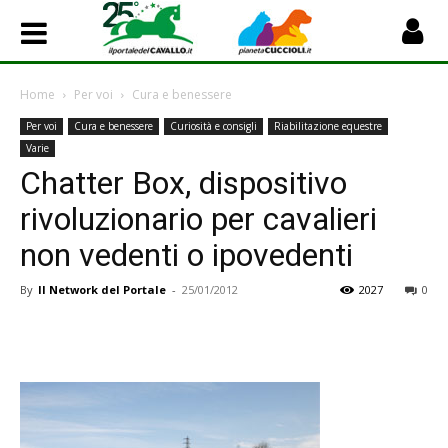
Home
Per voi
Cura e benessere
Per voi
Cura e benessere
Curiosità e consigli
Riabilitazione equestre
Varie
Chatter Box, dispositivo
rivoluzionario per cavalieri
non vedenti o ipovedenti
By
Il Network del Portale
-
25/01/2012
2027
0