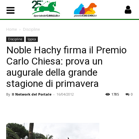
Home
Discipline
Discipline
Ippica
Noble Hachy firma il Premio
Carlo Chiesa: prova un
augurale della grande
stagione di primavera
By
Il Network del Portale
-
16/04/2012
1785
0