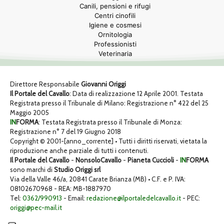
Canili, pensioni e rifugi
Centri cinofili
Igiene e cosmesi
Ornitologia
Professionisti
Veterinaria
Direttore Responsabile
Giovanni Origgi
Il Portale del Cavallo
: Data di realizzazione 12 Aprile 2001. Testata
Registrata presso il Tribunale di Milano: Registrazione n° 422 del 25
Maggio 2005
IN
FORMA
: Testata Registrata presso il Tribunale di Monza:
Registrazione n° 7 del 19 Giugno 2018
Copyright © 2001-[anno_corrente] • Tutti i diritti riservati, vietata la
riproduzione anche parziale di tutti i contenuti.
Il Portale del Cavallo
-
NonsoloCavallo
-
Pianeta Cuccioli
-
IN
FORMA
sono marchi di
Studio Origgi srl
Via della Valle 46/a, 20841 Carate Brianza (MB) • C.F. e P. IVA:
08102670968 - REA: MB-1887970
Tel:
0362/990913
- Email:
redazione@ilportaledelcavallo.it
- PEC:
origgi@pec-mail.it