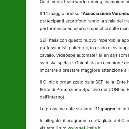
Gold medal team world reining championship 
Il 14 maggio presso l'
Associazione Verones
partecipanti approfondiranno la scala del tra
performance ed esercizi specifici sulle man
SEF Italia con questo nuovo imperdibile app
professionisti poliedrici, in grado di svilupp
cavallo. Videospelautomater är en sajt som 
svenska spelare. Guidati da un campione de
imparare a prestare maggiore attenzione alla
Il Clinic è organizzato dalla SEF Italia (Ent
(Ente di Promozione Sportivo del CONI ed En
dell'Interno).
Le prossime date saranno l'
11 giugno
ed infi
In allegato il programma dettagliato del Cli
visitate il sito
www.sef-italia.it