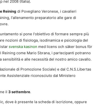
nel 2008 (Italia).
e Reining
di Povegliano Veronese, i cavalieri
ining, l'allenamento preparatorio alle gare di
ovre.
untamento si pone l'obiettivo di formare sempre più
are nozioni di fisiologa, isodinamica e psicologia del
listar
svenska kasinon
med licens och säker bonus för
l Reining come Mario Sbrana, i partecipanti potranno
 sensibilità e alle necessità del nostro amico cavallo.
e Nazionale di Promozione Sociale) e dal C.N.S.Libertas
te Assistenziale riconosciuto dal Ministero
ne il
3 settembre
.
nic, dove è presente la scheda di iscrizione, oppure