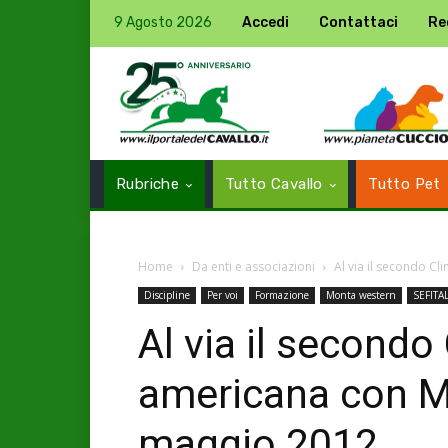
9 Agosto 2026
Accedi
Contattaci
Re
Rubriche
Tutto Cavallo
Tutto Pet
Home
Da enti e associazioni
Al via il secondo Cl
Discipline
Per voi
Formazione
Monta western
SEFITAL
Al via il secondo
americana con M
maggio 2012