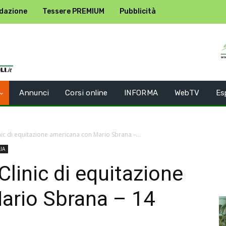
dazione
Tessere PREMIUM
Pubblicità
Annunci
Corsi online
INFORMA
WebTV
Es
inic di equitazione americana con Mario Sbrana –...
IA
 Clinic di equitazione
ario Sbrana – 14