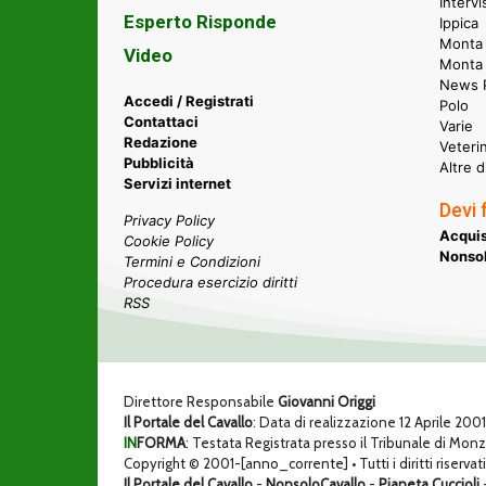
Intervi
Esperto Risponde
Ippica
Monta 
Video
Monta
News P
Accedi / Registrati
Polo
Contattaci
Varie
Redazione
Veteri
Pubblicità
Altre d
Servizi internet
Devi 
Privacy Policy
Acquis
Cookie Policy
Nonsol
Termini e Condizioni
Procedura esercizio diritti
RSS
Direttore Responsabile
Giovanni Origgi
Il Portale del Cavallo
: Data di realizzazione 12 Aprile 200
IN
FORMA
: Testata Registrata presso il Tribunale di Mon
Copyright © 2001-[anno_corrente] • Tutti i diritti riservati
Il Portale del Cavallo
-
NonsoloCavallo
-
Pianeta Cuccioli