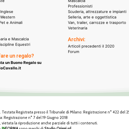
ste
Mascalcia
Professionisti
Inglese
Scuderia, attrezzature e impianti
 Western
Selleria, arte e oggettistica
et e Animali
Van, trailer, carrozze e trasporto
Veterinaria
Archivi:
naria e Mascalcia
iscipline Equestri
Articoli precedenti il 2020
Forum
fare un regalo?
ta un Buono Regalo su
oCavallo.it
1. Testata Registrata presso il Tribunale di Milano: Registrazione n° 422 del
za: Registrazione n° 7 del 19 Giugno 2018
, vietata la riproduzione anche parziale di tutti i contenuti.
-
IN
FORMA
sono marchi di
Studio Origgi srl