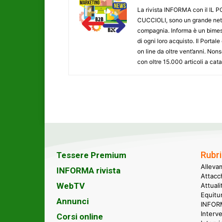
La rivista INFORMA con il I
CUCCIOLI, sono un grande networ
compagnia. Informa è un bimestr
di ogni loro acquisto. Il Porta
on line da oltre vent’anni. N
con oltre 15.000 articoli a cat
Rubri
Tessere Premium
Alleva
INFORMA rivista
Attacc
WebTV
Attual
Equitu
Annunci
INFORM
Interve
Corsi online