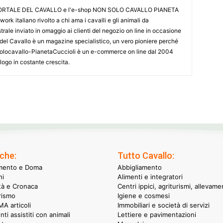
L PORTALE DEL CAVALLO e l'e-shop NON SOLO CAVALLO PIANETA
k italiano rivolto a chi ama i cavalli e gli animali da
ale inviato in omaggio ai clienti del negozio on line in occasione
le del Cavallo è un magazine specialistico, un vero pioniere perché
onsolocavallo-PianetaCuccioli è un e-commerce on line dal 2004
alogo in costante crescita.
che:
Tutto Cavallo:
mento e Doma
Abbigliamento
hi
Alimenti e integratori
ità e Cronaca
Centri ippici, agriturismi, allevame
rismo
Igiene e cosmesi
A articoli
Immobiliari e società di servizi
nti assistiti con animali
Lettiere e pavimentazioni