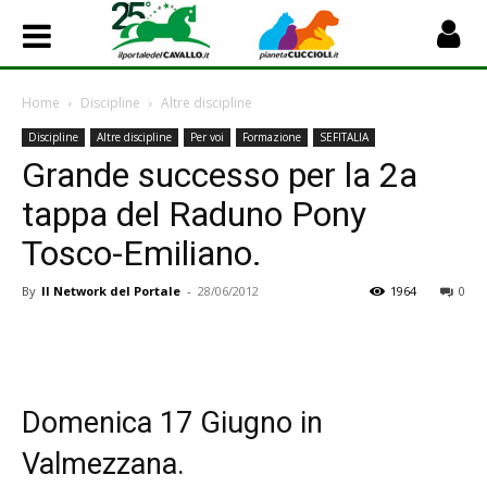
Home
Discipline
Altre discipline
Discipline
Altre discipline
Per voi
Formazione
SEFITALIA
Grande successo per la 2a
tappa del Raduno Pony
Tosco-Emiliano.
By
Il Network del Portale
-
28/06/2012
1964
0
Domenica 17 Giugno in
Valmezzana.