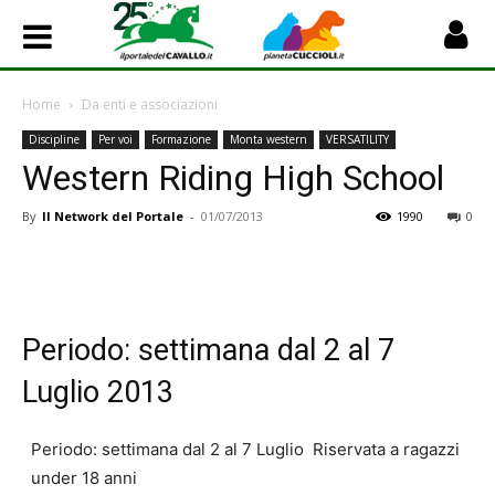
Home
Da enti e associazioni
Discipline
Per voi
Formazione
Monta western
VERSATILITY
Western Riding High School
By
Il Network del Portale
-
01/07/2013
1990
0
Periodo: settimana dal 2 al 7
Luglio 2013
Periodo: settimana dal 2 al 7 Luglio Riservata a ragazzi
under 18 anni