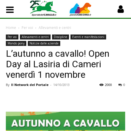
Home
Per voi
Allevamenti e centri
Per voi
Allevamenti e centri
Discipline
Eventi e manifestazioni
Mondo pony
Notizie dalle aziende
L’autunno a cavallo! Open
Day al Lasiria di Cameri
venerdì 1 novembre
By
Il Network del Portale
-
14/10/2013
2000
0