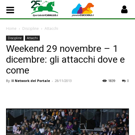
Home
Discipline
Attacchi
Discipline
Attacchi
Weekend 29 novembre – 1
dicembre: gli attacchi dove e
come
By
Il Network del Portale
-
28/11/2013
1839
0