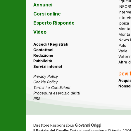
Equitu
Annunci
INFORM
Interve
Corsi online
Intervi
Esperto Risponde
Ippica
Monta 
Video
Monta
News P
Accedi / Registrati
Polo
Contattaci
Varie
Redazione
Veteri
Pubblicità
Altre d
Servizi internet
Devi 
Privacy Policy
Acquis
Cookie Policy
Nonsol
Termini e Condizioni
Procedura esercizio diritti
RSS
Direttore Responsabile
Giovanni Origgi
Il Portale del Cavallo
: Data di realizzazione 12 Aprile 200