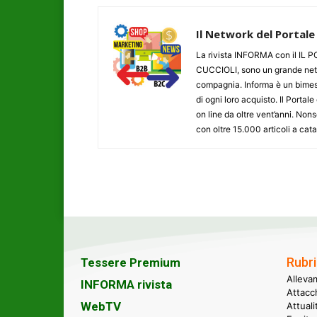
Il Network del Portale
La rivista INFORMA con il I
CUCCIOLI, sono un grande networ
compagnia. Informa è un bimestr
di ogni loro acquisto. Il Porta
on line da oltre vent’anni. N
con oltre 15.000 articoli a cat
Rubri
Tessere Premium
Alleva
INFORMA rivista
Attacc
WebTV
Attual