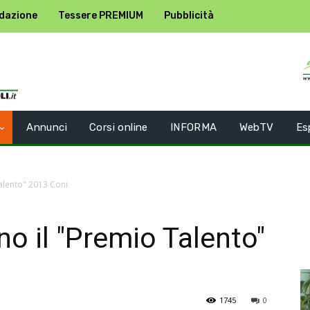
dazione
Tessere PREMIUM
Pubblicità
Annunci
Corsi online
INFORMA
WebTV
Es
alento" 2013 Coni
no il "Premio Talento"
1745
0