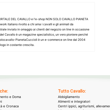
L PORTALE DEL CAVALLO e l'e-shop NON SOLO CAVALLO PIANETA
k italiano rivolto a chi ama i cavalli e gli animali da
ale inviato in omaggio ai clienti del negozio on line in occasione
le del Cavallo è un magazine specialistico, un vero pioniere perché
onsolocavallo-PianetaCuccioli è un e-commerce on line dal 2004
alogo in costante crescita.
che:
Tutto Cavallo:
mento e Doma
Abbigliamento
hi
Alimenti e integratori
ità e Cronaca
Centri ippici, agriturismi, allevame