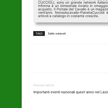
CUCCIOLI, sono un grande network italiano 
Informa è un bimestrale inviato in omaggio 
acquisto. Il Portale del Cavallo è un magazin
vent’anni. Nonsolocavallo-PianetaCucciol
articoli a catalogo in costante crescita.
TAGS
Salto ostacoli
Previous article
Importanti eventi nazionali quest´anno nel Lazi