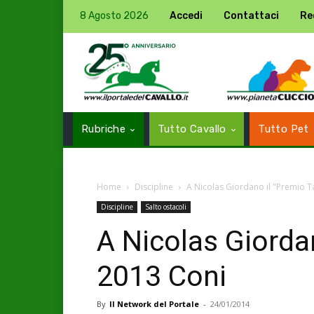
8 Agosto 2026
Accedi
Contattaci
Re
Rubriche
Tutto Cavallo
Tutto Pet
Home
Discipline
A Nicolas Giordano il "Premio T
Discipline
Salto ostacoli
A Nicolas Giorda
2013 Coni
By
Il Network del Portale
-
24/01/2014