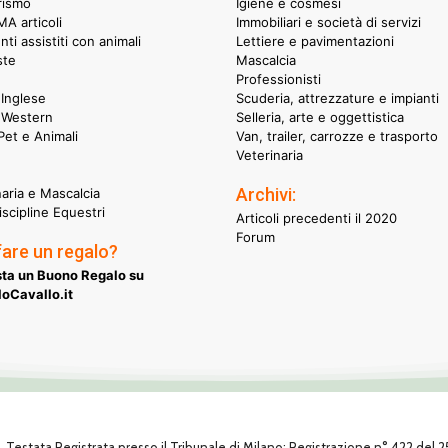
rismo
Igiene e cosmesi
A articoli
Immobiliari e società di servizi
nti assistiti con animali
Lettiere e pavimentazioni
ste
Mascalcia
Professionisti
Inglese
Scuderia, attrezzature e impianti
 Western
Selleria, arte e oggettistica
et e Animali
Van, trailer, carrozze e trasporto
Veterinaria
Archivi:
naria e Mascalcia
iscipline Equestri
Articoli precedenti il 2020
Forum
fare un regalo?
ta un Buono Regalo su
oCavallo.it
1. Testata Registrata presso il Tribunale di Milano: Registrazione n° 422 del