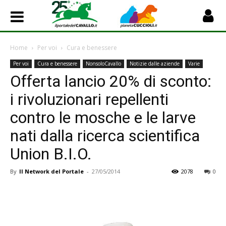
Home
Per voi
Cura e benessere
Per voi
Cura e benessere
NonsoloCavallo
Notizie dalle aziende
Varie
Offerta lancio 20% di sconto:
i rivoluzionari repellenti
contro le mosche e le larve
nati dalla ricerca scientifica
Union B.I.O.
By
Il Network del Portale
-
27/05/2014
2078
0