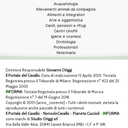
Acquariologia
Allevamenti animali da compagnia
Alimenti e integratori
Arte e oggettistica
Canili, pensioni e rifugi
Centri cinofili
Igiene e cosmesi
Ornitologia
Professionisti
Veterinaria
Direttore Responsabile
Giovanni Origgi
Il Portale del Cavallo
: Data di realizzazione 12 Aprile 2001. Testata
Registrata presso il Tribunale di Milano: Registrazione n° 422 del 25
Maggio 2005
IN
FORMA
: Testata Registrata presso il Tribunale di Monza:
Registrazione n° 7 del 19 Giugno 2018
Copyright © 2001-[anno_corrente] • Tutti i diritti riservati, vietata la
riproduzione anche parziale di tutti i contenuti.
Il Portale del Cavallo
-
NonsoloCavallo
-
Pianeta Cuccioli
-
IN
FORMA
sono marchi di
Studio Origgi srl
Via della Valle 46/a, 20841 Carate Brianza (MB) • C.F. e P. IVA: