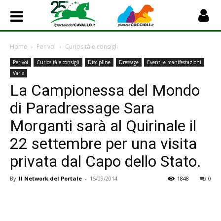
Home
Per voi
Curiosità e consigli
Per voi
Curiosità e consigli
Discipline
Dressage
Eventi e manifestazioni
Varie
La Campionessa del Mondo
di Paradressage Sara
Morganti sarà al Quirinale il
22 settembre per una visita
privata dal Capo dello Stato.
By
Il Network del Portale
-
15/09/2014
1848
0