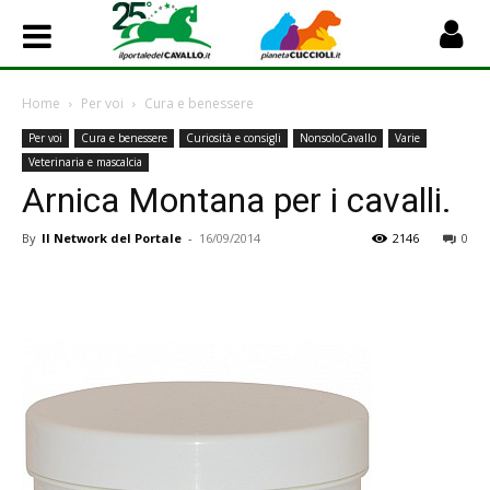
Home
Per voi
Cura e benessere
Per voi
Cura e benessere
Curiosità e consigli
NonsoloCavallo
Varie
Veterinaria e mascalcia
Arnica Montana per i cavalli.
By
Il Network del Portale
-
16/09/2014
2146
0