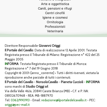
Arte e oggettistica
Canili, pensioni e rifugi
Centri cinofili
Igiene e cosmesi
Ornitologia
Professionisti
Veterinaria
Direttore Responsabile
Giovanni Origgi
Il Portale del Cavallo
: Data di realizzazione 12 Aprile 2001. Testata
Registrata presso il Tribunale di Milano: Registrazione n° 422 del 25
Maggio 2005
IN
FORMA
: Testata Registrata presso il Tribunale di Monza:
Registrazione n° 7 del 19 Giugno 2018
Copyright © 2001-[anno_corrente] • Tutti i diritti riservati, vietata la
riproduzione anche parziale di tutti i contenuti.
Il Portale del Cavallo
-
NonsoloCavallo
-
Pianeta Cuccioli
-
IN
FORMA
sono marchi di
Studio Origgi srl
Via della Valle 46/a, 20841 Carate Brianza (MB) • C.F. e P. IVA:
08102670968 - REA: MB-1887970
Tel:
0362/990913
- Email:
redazione@ilportaledelcavallo.it
- PEC:
origgi@pec-mail.it