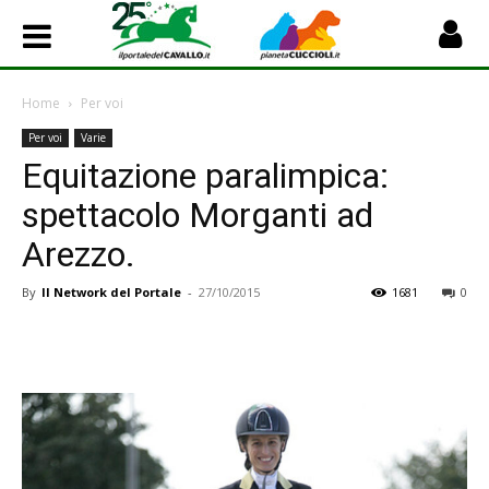
Home
Per voi
Per voi
Varie
Equitazione paralimpica:
spettacolo Morganti ad
Arezzo.
By
Il Network del Portale
-
27/10/2015
1681
0