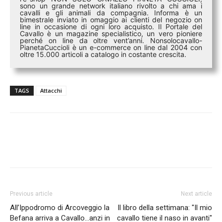
sono un grande network italiano rivolto a chi ama i
cavalli e gli animali da compagnia. Informa è un
bimestrale inviato in omaggio ai clienti del negozio on
line in occasione di ogni loro acquisto. Il Portale del
Cavallo è un magazine specialistico, un vero pioniere
perché on line da oltre vent’anni. Nonsolocavallo-
PianetaCuccioli è un e-commerce on line dal 2004 con
oltre 15.000 articoli a catalogo in costante crescita.
TAGS
Attacchi
Previous article
Next article
All’Ippodromo di Arcoveggio la
Il libro della settimana: "Il mio
Befana arriva a Cavallo…anzi in
cavallo tiene il naso in avanti"