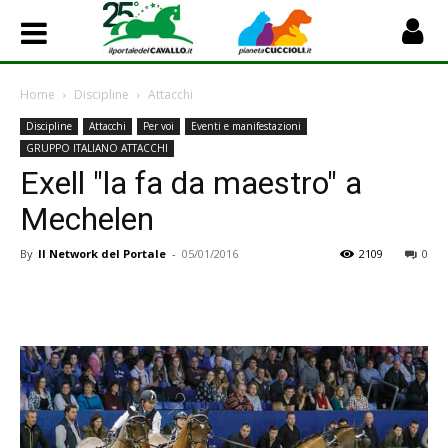
Home
Discipline
Attacchi
Discipline
Attacchi
Per voi
Eventi e manifestazioni
GRUPPO ITALIANO ATTACCHI
Exell "la fa da maestro" a
Mechelen
By
Il Network del Portale
-
05/01/2016
2109
0