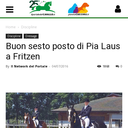
Home
Discipline
Discipline
Dressage
Buon sesto posto di Pia Laus
a Fritzen
By
Il Network del Portale
-
04/07/2016
1868
0