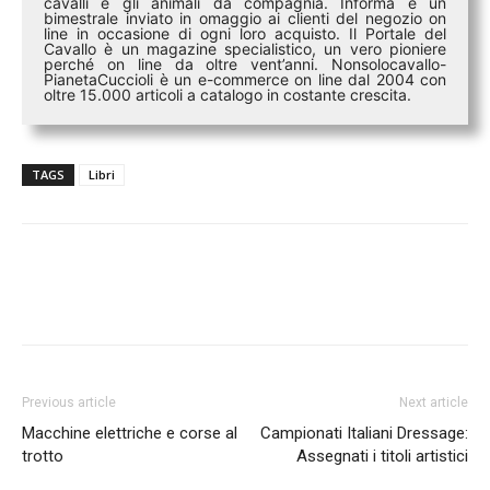
cavalli e gli animali da compagnia. Informa è un
bimestrale inviato in omaggio ai clienti del negozio on
line in occasione di ogni loro acquisto. Il Portale del
Cavallo è un magazine specialistico, un vero pioniere
perché on line da oltre vent’anni. Nonsolocavallo-
PianetaCuccioli è un e-commerce on line dal 2004 con
oltre 15.000 articoli a catalogo in costante crescita.
TAGS
Libri
Previous article
Next article
Macchine elettriche e corse al
Campionati Italiani Dressage:
trotto
Assegnati i titoli artistici