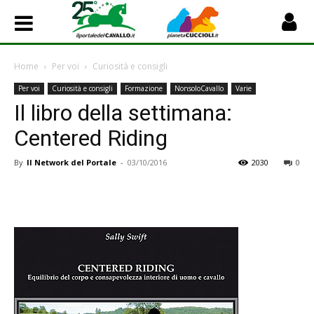
Home
Per voi
Curiosità e consigli
Per voi
Curiosità e consigli
Formazione
NonsoloCavallo
Varie
Il libro della settimana:
Centered Riding
By
Il Network del Portale
-
03/10/2016
2030
0