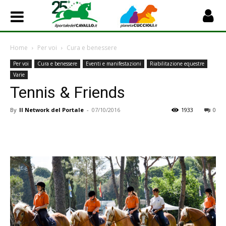
Home
Per voi
Cura e benessere
Per voi
Cura e benessere
Eventi e manifestazioni
Riabilitazione equestre
Varie
Tennis & Friends
By
Il Network del Portale
-
07/10/2016
1933
0