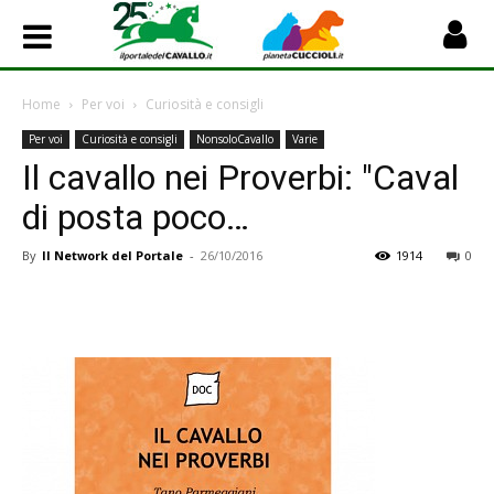
Home
Per voi
Curiosità e consigli
Per voi
Curiosità e consigli
NonsoloCavallo
Varie
Il cavallo nei Proverbi: "Caval
di posta poco…
By
Il Network del Portale
-
26/10/2016
1914
0