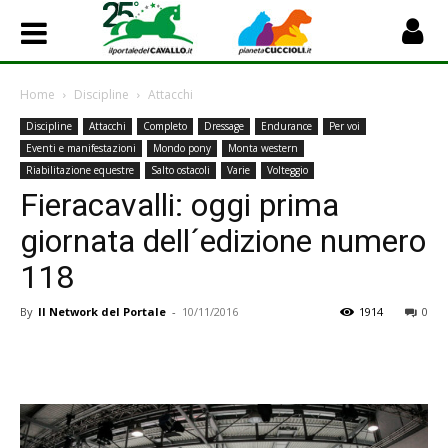
Home
Discipline
Attacchi
Discipline
Attacchi
Completo
Dressage
Endurance
Per voi
Eventi e manifestazioni
Mondo pony
Monta western
Riabilitazione equestre
Salto ostacoli
Varie
Volteggio
Fieracavalli: oggi prima
giornata dell´edizione numero
118
By
Il Network del Portale
-
10/11/2016
1914
0