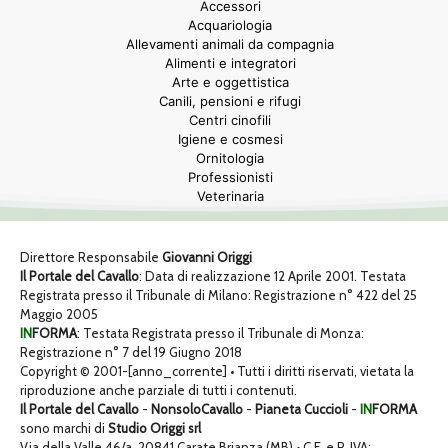
Accessori
Acquariologia
Allevamenti animali da compagnia
Alimenti e integratori
Arte e oggettistica
Canili, pensioni e rifugi
Centri cinofili
Igiene e cosmesi
Ornitologia
Professionisti
Veterinaria
Direttore Responsabile
Giovanni Origgi
Il Portale del Cavallo
: Data di realizzazione 12 Aprile 2001. Testata
Registrata presso il Tribunale di Milano: Registrazione n° 422 del 25
Maggio 2005
IN
FORMA
: Testata Registrata presso il Tribunale di Monza:
Registrazione n° 7 del 19 Giugno 2018
Copyright © 2001-[anno_corrente] • Tutti i diritti riservati, vietata la
riproduzione anche parziale di tutti i contenuti.
Il Portale del Cavallo
-
NonsoloCavallo
-
Pianeta Cuccioli
-
IN
FORMA
sono marchi di
Studio Origgi srl
Via della Valle 46/a, 20841 Carate Brianza (MB) • C.F. e P. IVA: