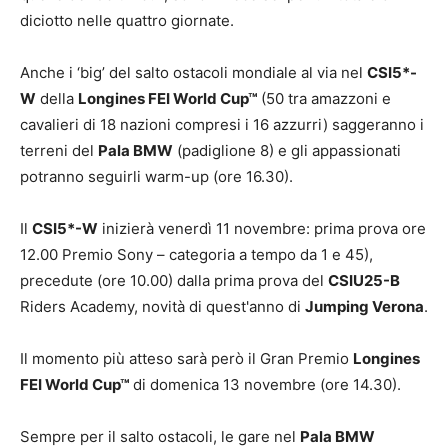
diciotto nelle quattro giornate.
Anche i ‘big’ del salto ostacoli mondiale al via nel
CSI5*-
W
della
Longines FEI World Cup™
(50 tra amazzoni e
cavalieri di 18 nazioni compresi i 16 azzurri) saggeranno i
terreni del
Pala BMW
(padiglione 8) e gli appassionati
potranno seguirli warm-up (ore 16.30).
Il
CSI5*-W
inizierà venerdì 11 novembre: prima prova ore
12.00 Premio Sony – categoria a tempo da 1 e 45),
precedute (ore 10.00) dalla prima prova del
CSIU25-B
Riders Academy, novità di quest'anno di
Jumping Verona
.
Il momento più atteso sarà però il Gran Premio
Longines
FEI World Cup™
di domenica 13 novembre (ore 14.30).
Sempre per il salto ostacoli, le gare nel
Pala BMW