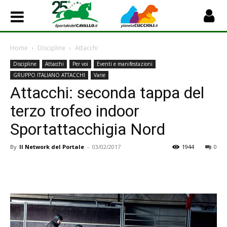
Home
Discipline
Attacchi
Discipline
Attacchi
Per voi
Eventi e manifestazioni
GRUPPO ITALIANO ATTACCHI
Varie
Attacchi: seconda tappa del
terzo trofeo indoor
Sportattacchigia Nord
By
Il Network del Portale
-
03/02/2017
1944
0