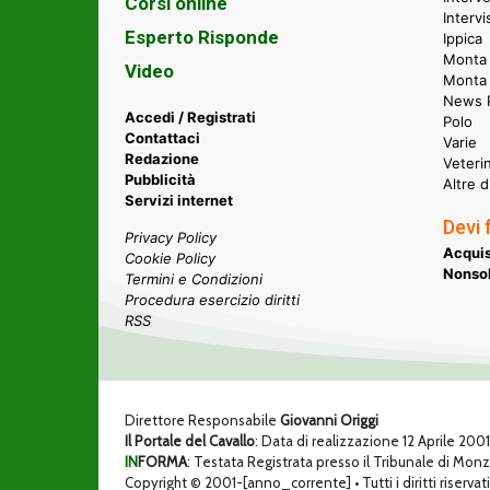
Corsi online
Intervi
Esperto Risponde
Ippica
Monta 
Video
Monta
News P
Accedi / Registrati
Polo
Contattaci
Varie
Redazione
Veteri
Pubblicità
Altre d
Servizi internet
Devi 
Privacy Policy
Acquis
Cookie Policy
Nonsol
Termini e Condizioni
Procedura esercizio diritti
RSS
Direttore Responsabile
Giovanni Origgi
Il Portale del Cavallo
: Data di realizzazione 12 Aprile 200
IN
FORMA
: Testata Registrata presso il Tribunale di Mon
Copyright © 2001-[anno_corrente] • Tutti i diritti riservati