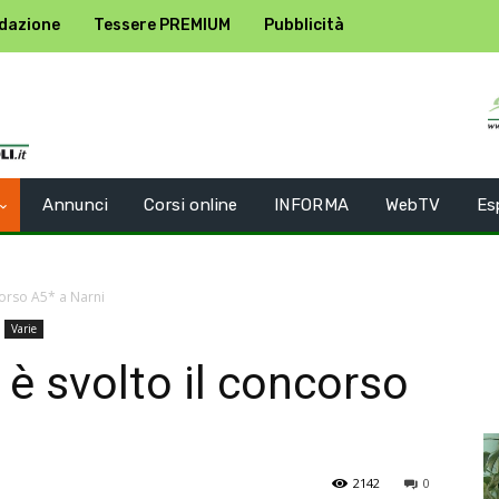
dazione
Tessere PREMIUM
Pubblicità
Annunci
Corsi online
INFORMA
WebTV
Es
ncorso A5* a Narni
Varie
i è svolto il concorso
2142
0