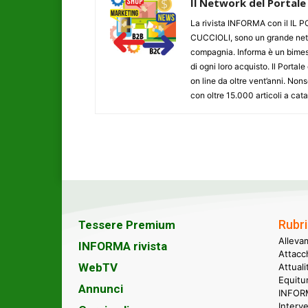
Il Network del Portale
La rivista INFORMA con il I
CUCCIOLI, sono un grande networ
compagnia. Informa è un bimestr
di ogni loro acquisto. Il Porta
on line da oltre vent’anni. N
con oltre 15.000 articoli a cat
Rubri
Tessere Premium
Alleva
INFORMA rivista
Attacc
WebTV
Attual
Equitu
Annunci
INFORM
Interve