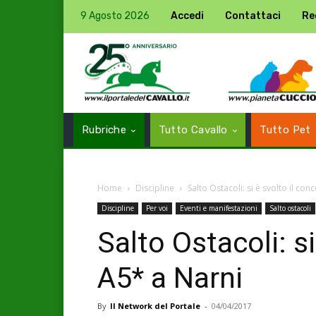
9 Agosto 2026
Accedi
Contattaci
Re
Rubriche
Tutto Cavallo
Tutto Pet
Home
Discipline
Salto Ostacoli: si è svolto il co
Discipline
Per voi
Eventi e manifestazioni
Salto ostacoli
Salto Ostacoli: s
A5* a Narni
By
Il Network del Portale
-
04/04/2017