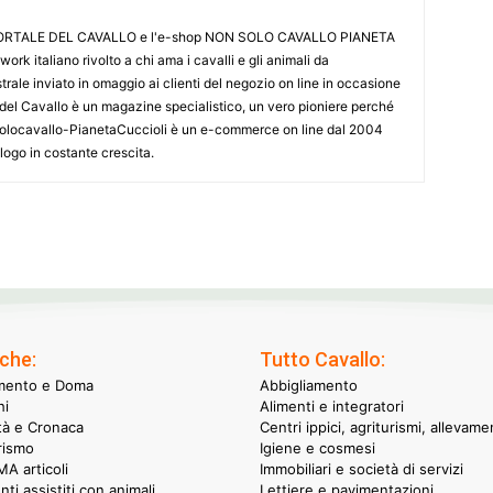
L PORTALE DEL CAVALLO e l'e-shop NON SOLO CAVALLO PIANETA
k italiano rivolto a chi ama i cavalli e gli animali da
ale inviato in omaggio ai clienti del negozio on line in occasione
le del Cavallo è un magazine specialistico, un vero pioniere perché
onsolocavallo-PianetaCuccioli è un e-commerce on line dal 2004
alogo in costante crescita.
che:
Tutto Cavallo:
mento e Doma
Abbigliamento
hi
Alimenti e integratori
ità e Cronaca
Centri ippici, agriturismi, allevame
rismo
Igiene e cosmesi
A articoli
Immobiliari e società di servizi
nti assistiti con animali
Lettiere e pavimentazioni