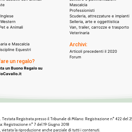
ste
Mascalcia
Professionisti
Inglese
Scuderia, attrezzature e impianti
 Western
Selleria, arte e oggettistica
et e Animali
Van, trailer, carrozze e trasporto
Veterinaria
Archivi:
naria e Mascalcia
iscipline Equestri
Articoli precedenti il 2020
Forum
fare un regalo?
ta un Buono Regalo su
oCavallo.it
1. Testata Registrata presso il Tribunale di Milano: Registrazione n° 422 del
za: Registrazione n° 7 del 19 Giugno 2018
, vietata la riproduzione anche parziale di tutti i contenuti.