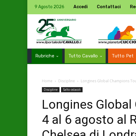
9 Agosto 2026
Accedi
Contattaci
Re
Rubriche
Tutto Cavallo
Tutto Pet
Home
Discipline
Longines Global Champions Tour: 
Discipline
Salto ostacoli
Longines Global
4 al 6 agosto al 
Chelsea di Londr