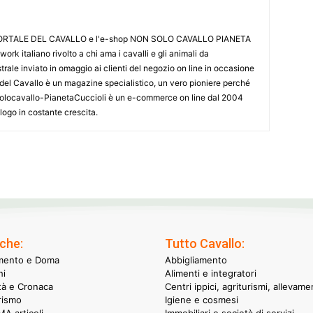
L PORTALE DEL CAVALLO e l'e-shop NON SOLO CAVALLO PIANETA
k italiano rivolto a chi ama i cavalli e gli animali da
ale inviato in omaggio ai clienti del negozio on line in occasione
le del Cavallo è un magazine specialistico, un vero pioniere perché
onsolocavallo-PianetaCuccioli è un e-commerce on line dal 2004
alogo in costante crescita.
che:
Tutto Cavallo:
mento e Doma
Abbigliamento
hi
Alimenti e integratori
ità e Cronaca
Centri ippici, agriturismi, allevame
rismo
Igiene e cosmesi