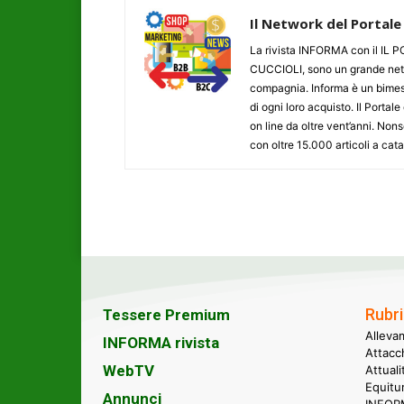
Il Network del Portale
La rivista INFORMA con il I
CUCCIOLI, sono un grande networ
compagnia. Informa è un bimestr
di ogni loro acquisto. Il Porta
on line da oltre vent’anni. N
con oltre 15.000 articoli a cat
Rubri
Tessere Premium
Alleva
INFORMA rivista
Attacc
WebTV
Attual
Equitu
Annunci