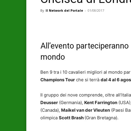
By
Il Network del Portale
-
01/08/2017
All’evento parteciperanno 9 
mondo
Ben 9 tra i 10 cavalieri migliori al mondo pa
Champions Tour
che si terrà
dal 4 al 6 ago
Il gruppo dei nove comprende, oltre all'ital
Deusser
(Germania),
Kent Farrington
(USA)
(Canada),
Maikel van der Vleuten
(Paesi Ba
olimpica
Scott Brash
(Gran Bretagna).