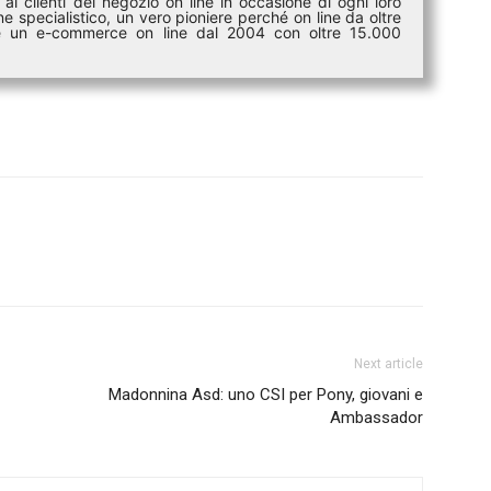
ai clienti del negozio on line in occasione di ogni loro
e specialistico, un vero pioniere perché on line da oltre
i è un e-commerce on line dal 2004 con oltre 15.000
Next article
Madonnina Asd: uno CSI per Pony, giovani e
Ambassador