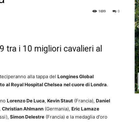
1699
0
tra i 10 migliori cavalieri al
rteciperanno alla tappa del
Longines Global
sto
al Royal Hospital Chelsea
nel cuore di Londra
.
iano
Lorenzo De Luca
,
Kevin Staut
(Francia),
Daniel
,
Christian Ahlmann
(Germania),
Eric Lamaze
ssi),
Simon Delestre
(Francia) e la medaglia d'oro