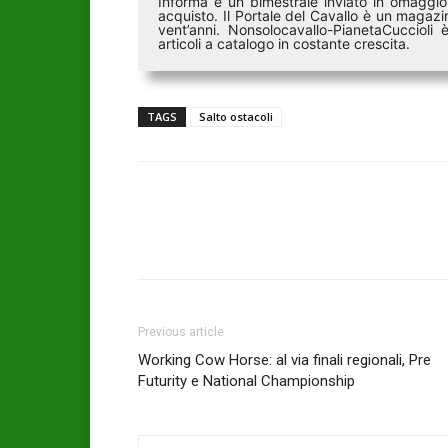
Informa è un bimestrale inviato in omaggio 
acquisto. Il Portale del Cavallo è un magazin
vent’anni. Nonsolocavallo-PianetaCucciol
articoli a catalogo in costante crescita.
TAGS
Salto ostacoli
Previous article
Working Cow Horse: al via finali regionali, Pre
Futurity e National Championship