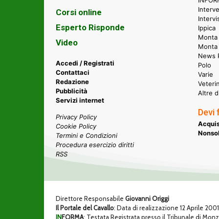
INFORM
Interve
Corsi online
Intervi
Esperto Risponde
Ippica
Monta 
Video
Monta
News P
Accedi / Registrati
Polo
Contattaci
Varie
Redazione
Veteri
Pubblicità
Altre d
Servizi internet
Devi 
Privacy Policy
Acquis
Cookie Policy
Nonsol
Termini e Condizioni
Procedura esercizio diritti
RSS
Direttore Responsabile
Giovanni Origgi
Il Portale del Cavallo
: Data di realizzazione 12 Aprile 200
IN
FORMA
: Testata Registrata presso il Tribunale di Mon