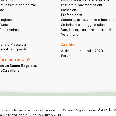
A articoli
Immobiliari e società di servizi
nti assistiti con animali
Lettiere e pavimentazioni
ste
Mascalcia
Professionisti
Inglese
Scuderia, attrezzature e impianti
 Western
Selleria, arte e oggettistica
et e Animali
Van, trailer, carrozze e trasporto
Veterinaria
Archivi:
naria e Mascalcia
iscipline Equestri
Articoli precedenti il 2020
Forum
fare un regalo?
ta un Buono Regalo su
oCavallo.it
1. Testata Registrata presso il Tribunale di Milano: Registrazione n° 422 del
za: Registrazione n° 7 del 19 Giugno 2018