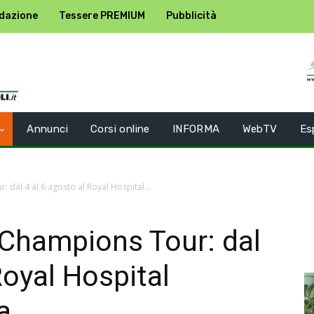
dazione
Tessere PREMIUM
Pubblicità
Annunci
Corsi online
INFORMA
WebTV
Es
dal 4 al 6 agosto al Royal Hospital...
 Champions Tour: dal
Royal Hospital
a