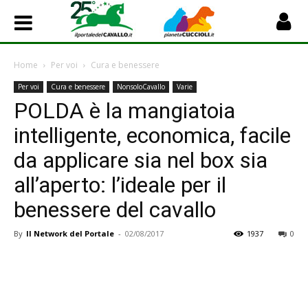
Home
Per voi
Cura e benessere
Per voi
Cura e benessere
NonsoloCavallo
Varie
POLDA è la mangiatoia
intelligente, economica, facile
da applicare sia nel box sia
all’aperto: l’ideale per il
benessere del cavallo
By
Il Network del Portale
-
02/08/2017
1937
0