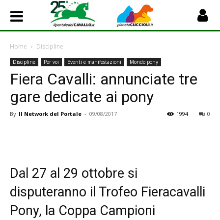
Home
Discipline
Discipline
Per voi
Eventi e manifestazioni
Mondo pony
Fiera Cavalli: annunciate tre
gare dedicate ai pony
By
Il Network del Portale
-
09/08/2017
1994
0
Dal 27 al 29 ottobre si
disputeranno il Trofeo Fieracavalli
Pony, la Coppa Campioni