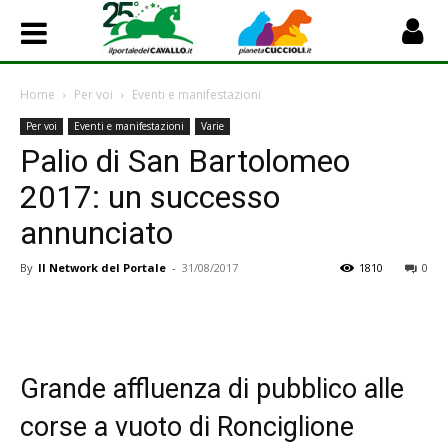
Home
Per voi
Eventi e manifestazioni
Per voi
Eventi e manifestazioni
Varie
Palio di San Bartolomeo
2017: un successo
annunciato
By
Il Network del Portale
-
31/08/2017
1810
0
Grande affluenza di pubblico alle
corse a vuoto di Ronciglione