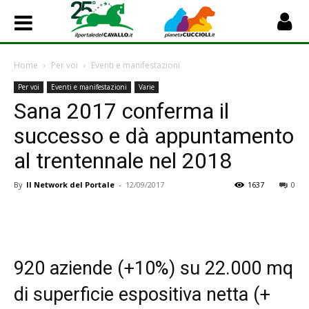
Home
Per voi
Eventi e manifestazioni
Per voi
Eventi e manifestazioni
Varie
Sana 2017 conferma il
successo e dà appuntamento
al trentennale nel 2018
By
Il Network del Portale
-
12/09/2017
1637
0
920 aziende (+10%) su 22.000 mq
di superficie espositiva netta (+