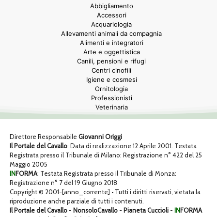
Abbigliamento
Accessori
Acquariologia
Allevamenti animali da compagnia
Alimenti e integratori
Arte e oggettistica
Canili, pensioni e rifugi
Centri cinofili
Igiene e cosmesi
Ornitologia
Professionisti
Veterinaria
Direttore Responsabile
Giovanni Origgi
Il Portale del Cavallo
: Data di realizzazione 12 Aprile 2001. Testata
Registrata presso il Tribunale di Milano: Registrazione n° 422 del 25
Maggio 2005
IN
FORMA
: Testata Registrata presso il Tribunale di Monza:
Registrazione n° 7 del 19 Giugno 2018
Copyright © 2001-[anno_corrente] • Tutti i diritti riservati, vietata la
riproduzione anche parziale di tutti i contenuti.
Il Portale del Cavallo
-
NonsoloCavallo
-
Pianeta Cuccioli
-
IN
FORMA