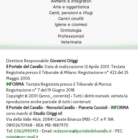
Alimenti e integratori
Arte e oggettistica
Canili, pensioni e rifugi
Centri cinofili
Igiene e cosmesi
Ornitologia
Professionisti
Veterinaria
Direttore Responsabile
Giovanni Origgi
Il Portale del Cavallo
: Data di realizzazione 12 Aprile 2001. Testata
Registrata presso il Tribunale di Milano: Registrazione n° 422 del 25
Maggio 2005
IN
FORMA
: Testata Registrata presso il Tribunale di Monza:
Registrazione n° 7 del 19 Giugno 2018
Copyright © 2001-[anno_corrente] • Tutti i diritti riservati, vietata la
riproduzione anche parziale di tutti i contenuti.
Il Portale del Cavallo
-
NonsoloCavallo
-
Pianeta Cuccioli
-
IN
FORMA
sono marchi di
Studio Origgi srl
Via della Valle 46/a, 20841 Carate Brianza (MB) • C.F. e P. IVA:
08102670968 - REA: MB-1887970
Tel:
0362/990913
- Email:
redazione@ilportaledelcavallo.it
- PEC:
origgi@pec-mail.it