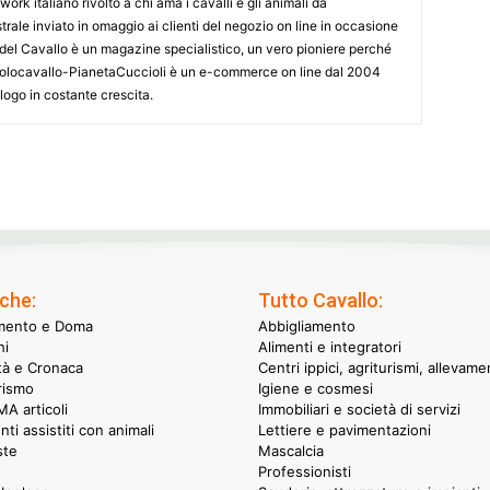
k italiano rivolto a chi ama i cavalli e gli animali da
ale inviato in omaggio ai clienti del negozio on line in occasione
le del Cavallo è un magazine specialistico, un vero pioniere perché
onsolocavallo-PianetaCuccioli è un e-commerce on line dal 2004
alogo in costante crescita.
che:
Tutto Cavallo:
mento e Doma
Abbigliamento
hi
Alimenti e integratori
ità e Cronaca
Centri ippici, agriturismi, allevame
rismo
Igiene e cosmesi
A articoli
Immobiliari e società di servizi
nti assistiti con animali
Lettiere e pavimentazioni
ste
Mascalcia
Professionisti