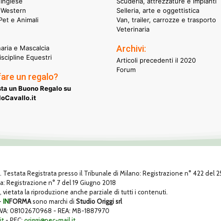
Inglese
Scuderia, attrezzature e impianti
 Western
Selleria, arte e oggettistica
et e Animali
Van, trailer, carrozze e trasporto
Veterinaria
Archivi:
naria e Mascalcia
iscipline Equestri
Articoli precedenti il 2020
Forum
fare un regalo?
ta un Buono Regalo su
oCavallo.it
1. Testata Registrata presso il Tribunale di Milano: Registrazione n° 422 del
za: Registrazione n° 7 del 19 Giugno 2018
, vietata la riproduzione anche parziale di tutti i contenuti.
-
IN
FORMA
sono marchi di
Studio Origgi srl
 P. IVA: 08102670968 - REA: MB-1887970
it
- PEC:
origgi@pec-mail.it