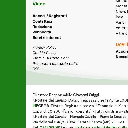
Monta 
Video
Monta
News P
Accedi / Registrati
Polo
Contattaci
Varie
Redazione
Veteri
Pubblicità
Altre d
Servizi internet
Devi 
Privacy Policy
Acquis
Cookie Policy
Nonsol
Termini e Condizioni
Procedura esercizio diritti
RSS
Direttore Responsabile
Giovanni Origgi
Il Portale del Cavallo
: Data di realizzazione 12 Aprile 200
IN
FORMA
: Testata Registrata presso il Tribunale di Mon
Copyright © 2001-[anno_corrente] • Tutti i diritti riservati
Il Portale del Cavallo
-
NonsoloCavallo
-
Pianeta Cuccioli
Via della Valle 46/a, 20841 Carate Brianza (MB) • C.F. e
Tel:
0362/990913
- Email:
redazione@ilportaledelcavallo.