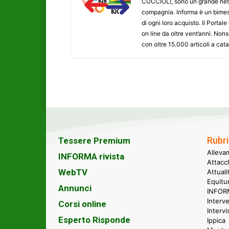
CUCCIOLI, sono un grande networ
compagnia. Informa è un bimestr
di ogni loro acquisto. Il Porta
on line da oltre vent’anni. N
con oltre 15.000 articoli a cat
Rubri
Tessere Premium
Alleva
INFORMA rivista
Attacc
WebTV
Attual
Equitu
Annunci
INFORM
Interve
Corsi online
Intervi
Esperto Risponde
Ippica