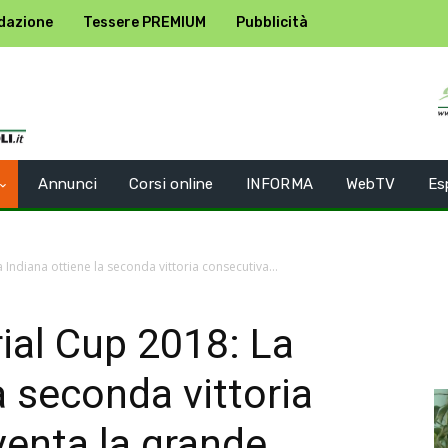
dazione
Tessere PREMIUM
Pubblicità
Annunci
Corsi online
INFORMA
WebTV
Es
Indiana ottiene la seconda vittoria consecutiva...
ial Cup 2018: La
a seconda vittoria
venta la grande