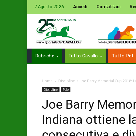
7 Agosto 2026
Accedi
Contattaci
Re
Rubriche
Tutto Cavallo
Tutto Pet
Home
Discipline
Joe Barry Memorial Cup 2018: La 
Discipline
Polo
Joe Barry Memor
Indiana ottiene l
consecutiva e di