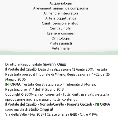
Acquariologia
Allevamenti animali da compagnia
Alimenti e integratori
Arte e oggettistica
Canili, pensioni e rifugi
Centri cinofili
Igiene e cosmesi
Ornitologia
Professionisti
Veterinaria
Direttore Responsabile
Giovanni Origgi
Il Portale del Cavallo
: Data di realizzazione 12 Aprile 2001. Testata
Registrata presso il Tribunale di Milano: Registrazione n° 422 del 25
Maggio 2005
IN
FORMA
: Testata Registrata presso il Tribunale di Monza:
Registrazione n° 7 del 19 Giugno 2018
Copyright © 2001-[anno_corrente] • Tutti i diritti riservati, vietata la
riproduzione anche parziale di tutti i contenuti.
Il Portale del Cavallo
-
NonsoloCavallo
-
Pianeta Cuccioli
-
IN
FORMA
sono marchi di
Studio Origgi srl
Via della Valle 46/a, 20841 Carate Brianza (MB) • C.F. e P. IVA: