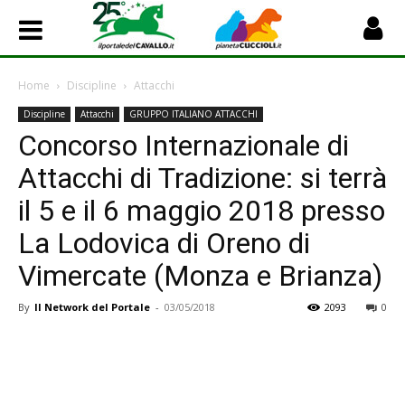
Home
Discipline
Attacchi
Discipline
Attacchi
GRUPPO ITALIANO ATTACCHI
Concorso Internazionale di
Attacchi di Tradizione: si terrà
il 5 e il 6 maggio 2018 presso
La Lodovica di Oreno di
Vimercate (Monza e Brianza)
By
Il Network del Portale
-
03/05/2018
2093
0