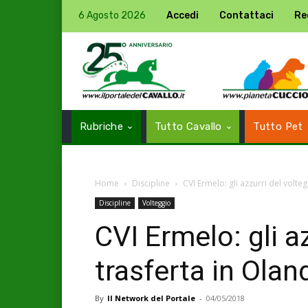
6 Agosto 2026
Accedi
Contattaci
Re
Rubriche
Tutto Cavallo
Tutto Pet
Home
Discipline
CVI Ermelo: gli azzurri del volte
Discipline
Volteggio
CVI Ermelo: gli az
trasferta in Olan
By
Il Network del Portale
-
04/05/2018