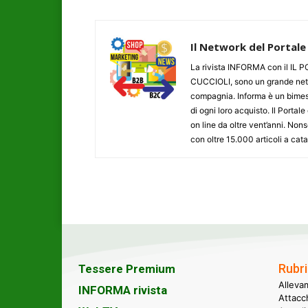
Il Network del Portale
La rivista INFORMA con il I
CUCCIOLI, sono un grande networ
compagnia. Informa è un bimestr
di ogni loro acquisto. Il Porta
on line da oltre vent’anni. N
con oltre 15.000 articoli a cat
Rubri
Tessere Premium
Alleva
INFORMA rivista
Attacc