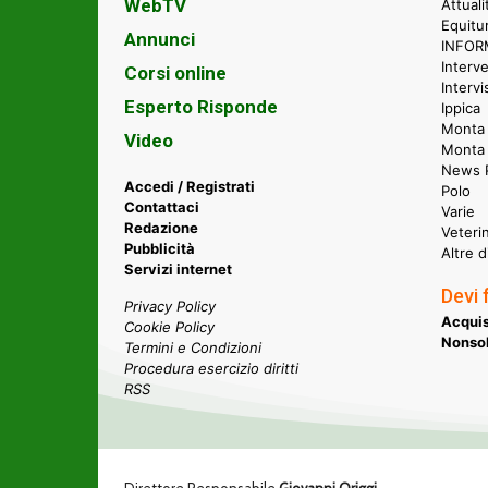
WebTV
Attual
Equitu
Annunci
INFORM
Interve
Corsi online
Intervi
Esperto Risponde
Ippica
Monta 
Video
Monta
News P
Accedi / Registrati
Polo
Contattaci
Varie
Redazione
Veteri
Pubblicità
Altre d
Servizi internet
Devi 
Privacy Policy
Acquis
Cookie Policy
Nonsol
Termini e Condizioni
Procedura esercizio diritti
RSS