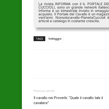
La rivista INFORMA con il IL PORTALE 
CUCCIOLI, sono un grande network italiano 
Informa è un bimestrale inviato in omaggio 
acquisto. Il Portale del Cavallo è un magazin
vent’anni. Nonsolocavallo-PianetaCucciol
articoli a catalogo in costante crescita.
TAGS
Volteggio
Previous article
Il cavallo nei Proverbi: "Quale il cavallo tale il
cavaliere"