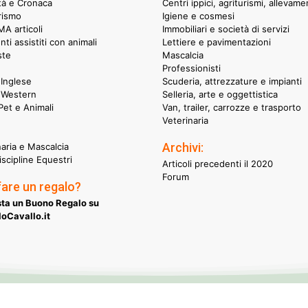
ità e Cronaca
Centri ippici, agriturismi, allevame
rismo
Igiene e cosmesi
A articoli
Immobiliari e società di servizi
nti assistiti con animali
Lettiere e pavimentazioni
ste
Mascalcia
Professionisti
Inglese
Scuderia, attrezzature e impianti
 Western
Selleria, arte e oggettistica
et e Animali
Van, trailer, carrozze e trasporto
Veterinaria
Archivi:
naria e Mascalcia
iscipline Equestri
Articoli precedenti il 2020
Forum
fare un regalo?
ta un Buono Regalo su
oCavallo.it