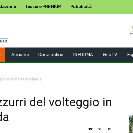
dazione
Tessere PREMIUM
Pubblicità
Annunci
Corsi online
INFORMA
WebTV
Es
ggio in trasferta in Olanda
zurri del volteggio in
da
1958
0