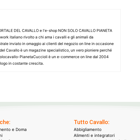
L PORTALE DEL CAVALLO e l'e-shop NON SOLO CAVALLO PIANETA
k italiano rivolto a chi ama i cavalli e gli animali da
ale inviato in omaggio ai clienti del negozio on line in occasione
le del Cavallo è un magazine specialistico, un vero pioniere perché
onsolocavallo-PianetaCuccioli è un e-commerce on line dal 2004
alogo in costante crescita.
che:
Tutto Cavallo:
mento e Doma
Abbigliamento
hi
Alimenti e integratori