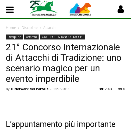
Home
Discipline
Attacchi
Discipline
Attacchi
GRUPPO ITALIANO ATTACCHI
21° Concorso Internazionale
di Attacchi di Tradizione: uno
scenario magico per un
evento imperdibile
By
Il Network del Portale
-
18/05/2018
2003
0
L’appuntamento più importante