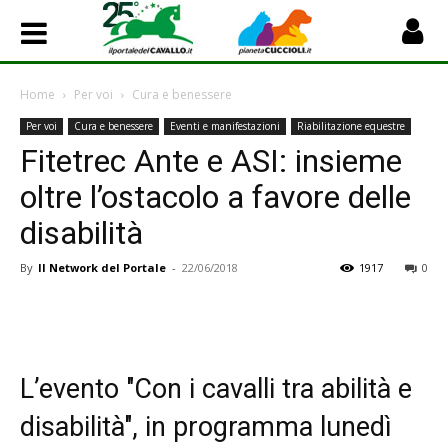
Home
Per voi
Cura e benessere
Per voi
Cura e benessere
Eventi e manifestazioni
Riabilitazione equestre
Fitetrec Ante e ASI: insieme
oltre l’ostacolo a favore delle
disabilità
By
Il Network del Portale
-
22/06/2018
1917
0
L’evento "Con i cavalli tra abilità e
disabilità", in programma lunedì