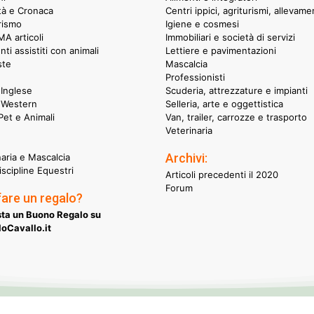
ità e Cronaca
Centri ippici, agriturismi, allevame
rismo
Igiene e cosmesi
A articoli
Immobiliari e società di servizi
nti assistiti con animali
Lettiere e pavimentazioni
ste
Mascalcia
Professionisti
Inglese
Scuderia, attrezzature e impianti
 Western
Selleria, arte e oggettistica
et e Animali
Van, trailer, carrozze e trasporto
Veterinaria
Archivi:
naria e Mascalcia
iscipline Equestri
Articoli precedenti il 2020
Forum
fare un regalo?
ta un Buono Regalo su
oCavallo.it