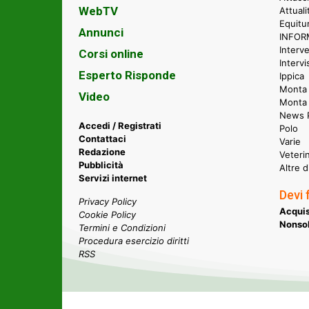
WebTV
Attual
Equitu
Annunci
INFORM
Interve
Corsi online
Intervi
Esperto Risponde
Ippica
Monta 
Video
Monta
News P
Accedi / Registrati
Polo
Contattaci
Varie
Redazione
Veteri
Pubblicità
Altre d
Servizi internet
Devi 
Privacy Policy
Acquis
Cookie Policy
Nonsol
Termini e Condizioni
Procedura esercizio diritti
RSS