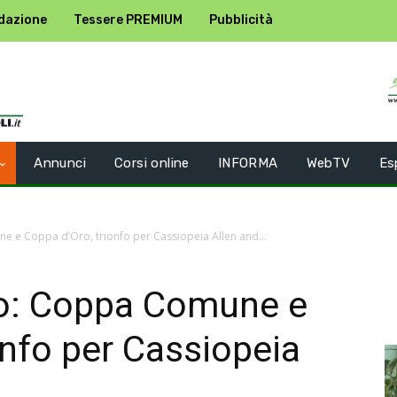
dazione
Tessere PREMIUM
Pubblicità
Annunci
Corsi online
INFORMA
WebTV
Es
 e Coppa d’Oro, trionfo per Cassiopeia Allen and...
o: Coppa Comune e
onfo per Cassiopeia