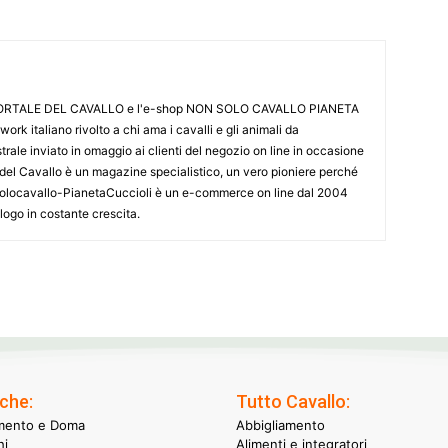
L PORTALE DEL CAVALLO e l'e-shop NON SOLO CAVALLO PIANETA
k italiano rivolto a chi ama i cavalli e gli animali da
ale inviato in omaggio ai clienti del negozio on line in occasione
le del Cavallo è un magazine specialistico, un vero pioniere perché
onsolocavallo-PianetaCuccioli è un e-commerce on line dal 2004
alogo in costante crescita.
che:
Tutto Cavallo:
mento e Doma
Abbigliamento
hi
Alimenti e integratori