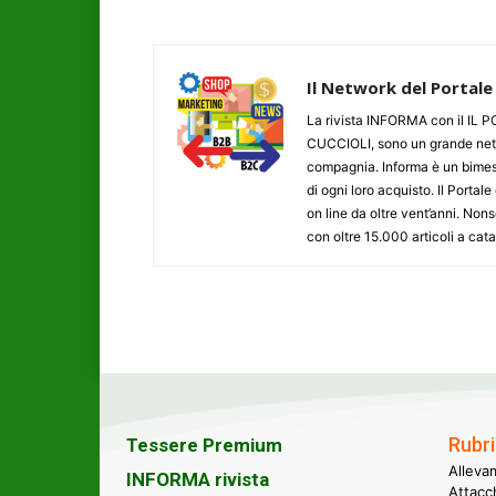
Il Network del Portale
La rivista INFORMA con il I
CUCCIOLI, sono un grande networ
compagnia. Informa è un bimestr
di ogni loro acquisto. Il Porta
on line da oltre vent’anni. N
con oltre 15.000 articoli a cat
Rubri
Tessere Premium
Alleva
INFORMA rivista
Attacc