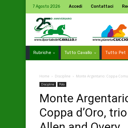
7 Agosto 2026
Accedi
Contattaci
Re
Rubriche
Tutto Cavallo
Tutto Pet
Home
Discipline
Monte Argentario: Coppa Comune
Discipline
Polo
Monte Argentari
Coppa d’Oro, tri
Allen and Overy