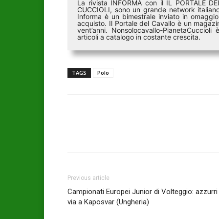
La rivista INFORMA con il IL PORTALE 
CUCCIOLI, sono un grande network italiano 
Informa è un bimestrale inviato in omaggio 
acquisto. Il Portale del Cavallo è un magazin
vent’anni. Nonsolocavallo-PianetaCucciol
articoli a catalogo in costante crescita.
TAGS
Polo
Previous article
Campionati Europei Junior di Volteggio: azzurri 
via a Kaposvar (Ungheria)