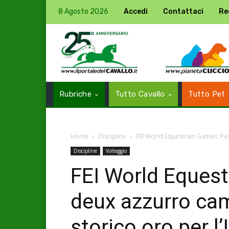
8 Agosto 2026
Accedi
Contattaci
Re
Rubriche
Tutto Cavallo
Tutto Pet
Home
Discipline
FEI World Equestrian Games: Pa
Discipline
Volteggio
FEI World Eques
deux azzurro ca
storico oro per l’I