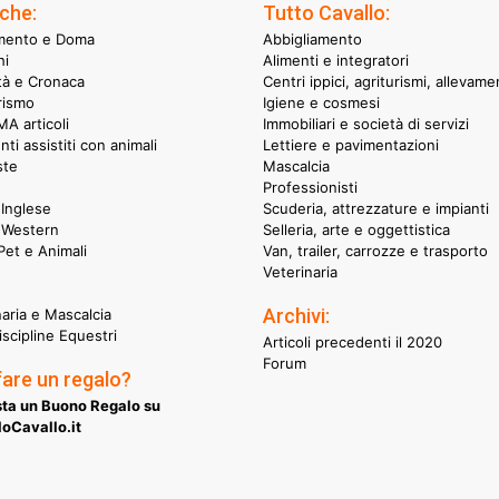
che:
Tutto Cavallo:
mento e Doma
Abbigliamento
hi
Alimenti e integratori
ità e Cronaca
Centri ippici, agriturismi, allevame
rismo
Igiene e cosmesi
A articoli
Immobiliari e società di servizi
nti assistiti con animali
Lettiere e pavimentazioni
ste
Mascalcia
Professionisti
Inglese
Scuderia, attrezzature e impianti
 Western
Selleria, arte e oggettistica
et e Animali
Van, trailer, carrozze e trasporto
Veterinaria
Archivi:
naria e Mascalcia
iscipline Equestri
Articoli precedenti il 2020
Forum
fare un regalo?
ta un Buono Regalo su
oCavallo.it