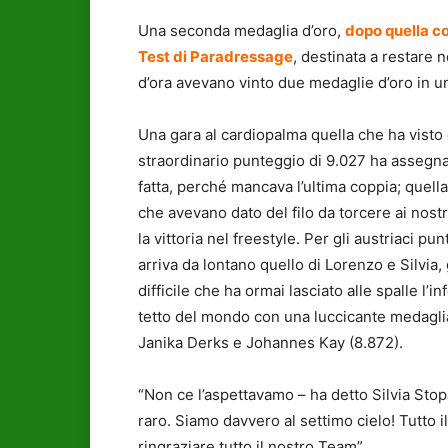
Una seconda medaglia d’oro,
dopo quella co
Test di Paradressage
, destinata a restare n
d’ora avevano vinto due medaglie d’oro in 
Una gara al cardiopalma quella che ha visto 
straordinario punteggio di 9.027 ha assegna
fatta, perché mancava l’ultima coppia; quel
che avevano dato del filo da torcere ai nost
la vittoria nel freestyle. Per gli austriaci pu
arriva da lontano quello di Lorenzo e Silvia
difficile che ha ormai lasciato alle spalle l’
tetto del mondo con una luccicante medaglia 
Janika Derks e Johannes Kay (8.872).
“Non ce l’aspettavamo – ha detto Silvia Sto
raro. Siamo davvero al settimo cielo! Tutto i
ringraziare tutto il nostro Team”.