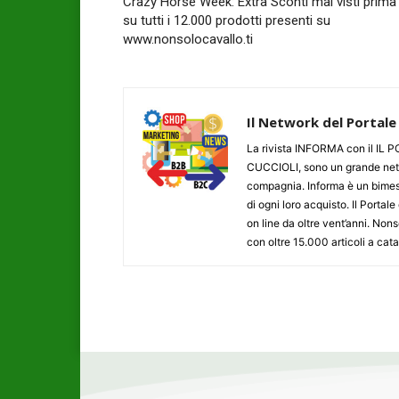
Crazy Horse Week: Extra Sconti mai visti prima
su tutti i 12.000 prodotti presenti su
www.nonsolocavallo.ti
Il Network del Portale
La rivista INFORMA con il I
CUCCIOLI, sono un grande networ
compagnia. Informa è un bimestr
di ogni loro acquisto. Il Porta
on line da oltre vent’anni. N
con oltre 15.000 articoli a cat