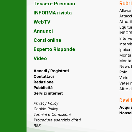
Rubri
Tessere Premium
Alleva
INFORMA rivista
Attacc
WebTV
Attual
Equitu
Annunci
INFORM
Interve
Corsi online
Intervi
Esperto Risponde
Ippica
Monta 
Video
Monta
News P
Accedi / Registrati
Polo
Contattaci
Varie
Redazione
Veteri
Pubblicità
Altre d
Servizi internet
Devi 
Privacy Policy
Acquis
Cookie Policy
Nonsol
Termini e Condizioni
Procedura esercizio diritti
RSS