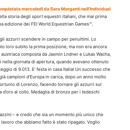
nquistata mercoledì da Sara Morganti nell’Individual
ella storia degli sport equestri italiani, che mai prima
una edizione dei FEI World Equestrian Games™.
gli azzurri scendere in campo per penultimi. Lo
to loro subito la prima posizione, ma non era ancora
la austriaca composta da Jasmin Lndner e Lukas Wacha,
ri nella giornata di apertura, quando avevano ottenuto
nteggio di 9.013. E’ festa in casa Italia! Un successo che
, già campioni d’Europa in carica, dopo un anno molto
infortunio di Lorenzo, facendo tornare gli azzurri sul
d’oro al collo. Medaglia di bronzo per i tedeschi
pazzini – e credo che sia un momento più unico che
l lavoro che abbiamo fatto è stato ripagato. Voglio