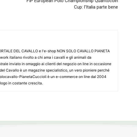
FIP European Polo Championship Quantocoin
Cup: l’Italia parte bene
L PORTALE DEL CAVALLO e l'e-shop NON SOLO CAVALLO PIANETA
k italiano rivolto a chi ama i cavalli e gli animali da
ale inviato in omaggio ai clienti del negozio on line in occasione
le del Cavallo è un magazine specialistico, un vero pioniere perché
onsolocavallo-PianetaCuccioli è un e-commerce on line dal 2004
alogo in costante crescita.