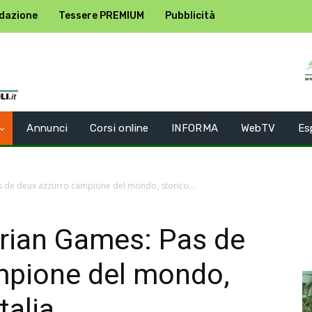
dazione
Tessere PREMIUM
Pubblicità
Annunci
Corsi online
INFORMA
WebTV
Es
s de deux azzurro campione del mondo, storico...
trian Games: Pas de
mpione del mondo,
talia