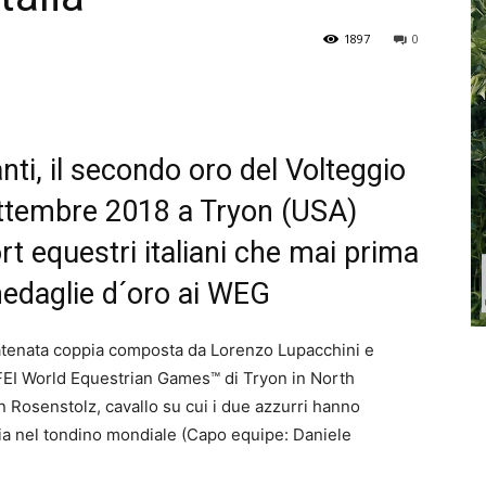
1897
0
ti, il secondo oro del Volteggio
ettembre 2018 a Tryon (USA)
ort equestri italiani che mai prima
medaglie d´oro ai WEG
catenata coppia composta da Lorenzo Lupacchini e
FEI World Equestrian Games™ di Tryon in North
 Rosenstolz, cavallo su cui i due azzurri hanno
gia nel tondino mondiale (Capo equipe: Daniele