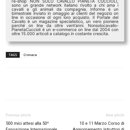
l'e-shop NON SOLO CAVALLO PIANETA CUCCIOLI,
sono un grande network italiano rivolto a chi ama i
cavalli e gli animali da compagnia. Informa è un
bimestrale inviato in omaggio ai clienti del negozio on
line in occasione di ogni loro acquisto. Il Portale del
Cavallo è un magazine specialistico, un vero pioniere
perché on line da oltre vent’anni. Nonsolocavallo-
PianetaCuccioli è un e-commerce on line dal 2004 con
oltre 15.000 articoli a catalogo in costante crescita.
TAGS
Cronaca
Previous article
Next article
500 mici attesi alla 50^
10 e 11 Marzo Corso di
Esposizione Internazionale
Aggiornamento Istruttori di