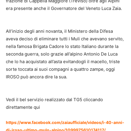
frazione di Cappella Maggiore (Treviso) oltre agli Alpini
era presente anche il Governatore del Veneto Luca Zaia.
All’inizio degli anni novanta, il Ministero della Difesa
aveva deciso di eliminare tutti i Muli che avevano servito,
nella famosa Brigata Cadore lo stato Italiano durante la
seconda guerra, solo grazie all’alpino Antonio De Luca
che lo ha acquistato all’asta evitandogli il macello, triste
sorte toccata ai suoi compagni a quattro zampe, oggi
IROSO può ancora dire la sua.
Vedi il bel servizio realizzato dal TG5 cliccando
direttamente qui
https://www.facebook.com/zaiaufficiale/videos/i-40-anni-
di-iroso-ultimo-mulo-alpino/1099975610174117/