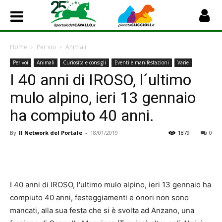
Home
Per voi
Animali
Per voi
Animali
Curiosità e consigli
Eventi e manifestazioni
Varie
I 40 anni di IROSO, l´ultimo
mulo alpino, ieri 13 gennaio
ha compiuto 40 anni.
By
Il Network del Portale
-
18/01/2019
1879
0
I 40 anni di IROSO, l'ultimo mulo alpino, ieri 13 gennaio ha
compiuto 40 anni, festeggiamenti e onori non sono
mancati, alla sua festa che si è svolta ad Anzano, una