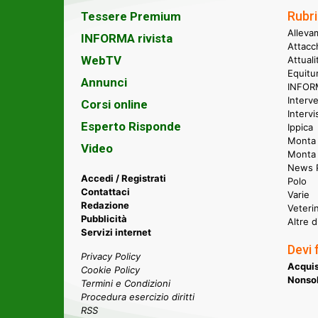
Rubri
Tessere Premium
Alleva
INFORMA rivista
Attacc
WebTV
Attual
Equitu
Annunci
INFORM
Interve
Corsi online
Intervi
Esperto Risponde
Ippica
Monta 
Video
Monta
News P
Accedi / Registrati
Polo
Contattaci
Varie
Redazione
Veteri
Pubblicità
Altre d
Servizi internet
Devi 
Privacy Policy
Acquis
Cookie Policy
Nonsol
Termini e Condizioni
Procedura esercizio diritti
RSS