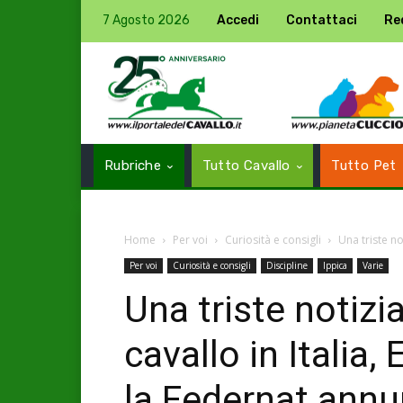
7 Agosto 2026
Accedi
Contattaci
Re
Rubriche
Tutto Cavallo
Tutto Pet
Home
Per voi
Curiosità e consigli
Una triste not
Per voi
Curiosità e consigli
Discipline
Ippica
Varie
Una triste notizia
cavallo in Italia
la Federnat annu