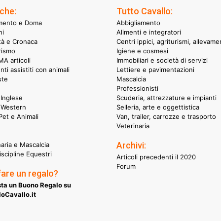
che:
Tutto Cavallo:
mento e Doma
Abbigliamento
hi
Alimenti e integratori
ità e Cronaca
Centri ippici, agriturismi, allevame
rismo
Igiene e cosmesi
A articoli
Immobiliari e società di servizi
nti assistiti con animali
Lettiere e pavimentazioni
ste
Mascalcia
Professionisti
Inglese
Scuderia, attrezzature e impianti
 Western
Selleria, arte e oggettistica
et e Animali
Van, trailer, carrozze e trasporto
Veterinaria
Archivi:
naria e Mascalcia
iscipline Equestri
Articoli precedenti il 2020
Forum
fare un regalo?
ta un Buono Regalo su
oCavallo.it