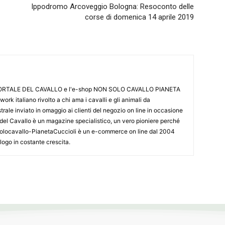
Ippodromo Arcoveggio Bologna: Resoconto delle
corse di domenica 14 aprile 2019
L PORTALE DEL CAVALLO e l'e-shop NON SOLO CAVALLO PIANETA
k italiano rivolto a chi ama i cavalli e gli animali da
ale inviato in omaggio ai clienti del negozio on line in occasione
le del Cavallo è un magazine specialistico, un vero pioniere perché
onsolocavallo-PianetaCuccioli è un e-commerce on line dal 2004
alogo in costante crescita.