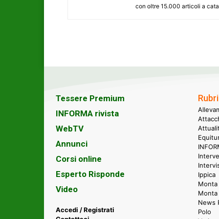
con oltre 15.000 articoli a cat
Rubri
Tessere Premium
Alleva
INFORMA rivista
Attacc
WebTV
Attual
Equitu
Annunci
INFORM
Interve
Corsi online
Intervi
Esperto Risponde
Ippica
Monta 
Video
Monta
News P
Accedi / Registrati
Polo