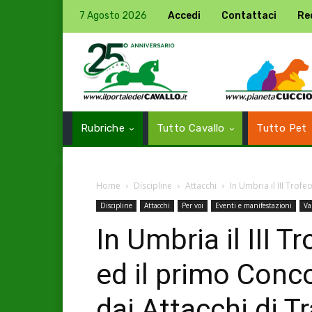
7 Agosto 2026
Accedi
Contattaci
Re
Rubriche
Tutto Cavallo
Tutto Pet
Home
Discipline
Attacchi
In Umbria il III Trof
Discipline
Attacchi
Per voi
Eventi e manifestazioni
Va
In Umbria il III T
ed il primo Conc
dai Attacchi di T