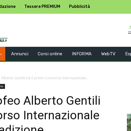
dazione
Tessere PREMIUM
Pubblicità
Annunci
Corsi online
INFORMA
WebTV
Es
eo Alberto Gentili ed il primo Concorso Internazionale...
rie
rofeo Alberto Gentili
orso Internazionale
radizione