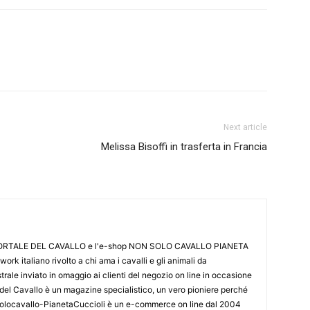
Next article
Melissa Bisoffi in trasferta in Francia
L PORTALE DEL CAVALLO e l'e-shop NON SOLO CAVALLO PIANETA
k italiano rivolto a chi ama i cavalli e gli animali da
ale inviato in omaggio ai clienti del negozio on line in occasione
le del Cavallo è un magazine specialistico, un vero pioniere perché
onsolocavallo-PianetaCuccioli è un e-commerce on line dal 2004