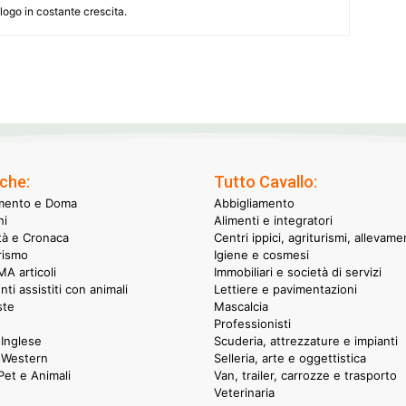
alogo in costante crescita.
che:
Tutto Cavallo:
mento e Doma
Abbigliamento
hi
Alimenti e integratori
ità e Cronaca
Centri ippici, agriturismi, allevame
rismo
Igiene e cosmesi
A articoli
Immobiliari e società di servizi
nti assistiti con animali
Lettiere e pavimentazioni
ste
Mascalcia
Professionisti
Inglese
Scuderia, attrezzature e impianti
 Western
Selleria, arte e oggettistica
et e Animali
Van, trailer, carrozze e trasporto
Veterinaria