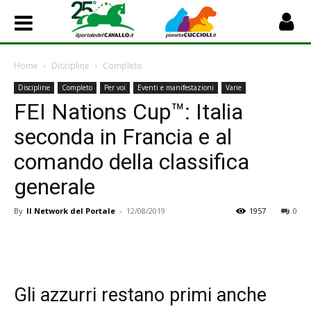
Home
Discipline
Completo
Discipline
Completo
Per voi
Eventi e manifestazioni
Varie
FEI Nations Cup™: Italia
seconda in Francia e al
comando della classifica
generale
By
Il Network del Portale
-
12/08/2019
1957
0
Gli azzurri restano primi anche