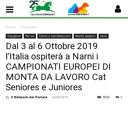
Home
Discipline
Discipline
Per voi
Eventi e manifestazioni
Monta western
Varie
Dal 3 al 6 Ottobre 2019
l’Italia ospiterà a Narni i
CAMPIONATI EUROPEI DI
MONTA DA LAVORO Cat
Seniores e Juniores
By
Il Network del Portale
-
26/08/2019
1834
0