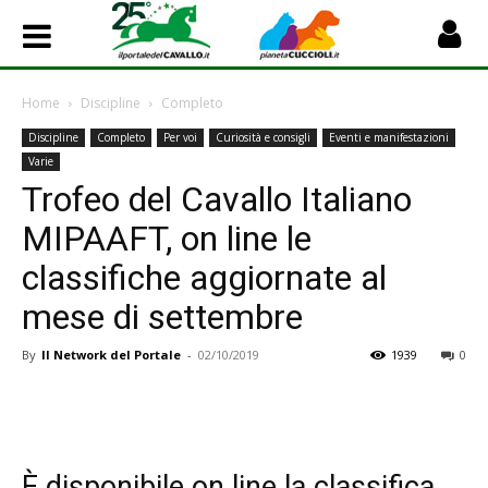
Home
Discipline
Completo
Discipline
Completo
Per voi
Curiosità e consigli
Eventi e manifestazioni
Varie
Trofeo del Cavallo Italiano
MIPAAFT, on line le
classifiche aggiornate al
mese di settembre
By
Il Network del Portale
-
02/10/2019
1939
0
È disponibile on line la classifica