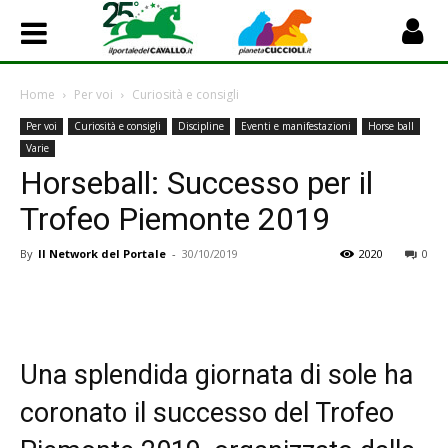
Home
Per voi
Curiosità e consigli
Per voi
Curiosità e consigli
Discipline
Eventi e manifestazioni
Horse ball
Varie
Horseball: Successo per il
Trofeo Piemonte 2019
By
Il Network del Portale
-
30/10/2019
2020
0
Una splendida giornata di sole ha
coronato il successo del Trofeo