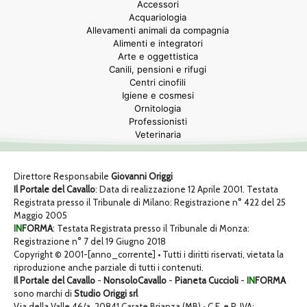
Accessori
Acquariologia
Allevamenti animali da compagnia
Alimenti e integratori
Arte e oggettistica
Canili, pensioni e rifugi
Centri cinofili
Igiene e cosmesi
Ornitologia
Professionisti
Veterinaria
Direttore Responsabile
Giovanni Origgi
Il Portale del Cavallo
: Data di realizzazione 12 Aprile 2001. Testata
Registrata presso il Tribunale di Milano: Registrazione n° 422 del 25
Maggio 2005
IN
FORMA
: Testata Registrata presso il Tribunale di Monza:
Registrazione n° 7 del 19 Giugno 2018
Copyright © 2001-[anno_corrente] • Tutti i diritti riservati, vietata la
riproduzione anche parziale di tutti i contenuti.
Il Portale del Cavallo
-
NonsoloCavallo
-
Pianeta Cuccioli
-
IN
FORMA
sono marchi di
Studio Origgi srl
Via della Valle 46/a, 20841 Carate Brianza (MB) • C.F. e P. IVA: